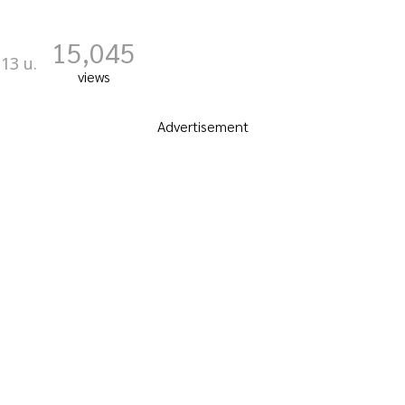
15,045
:13 น.
views
Advertisement