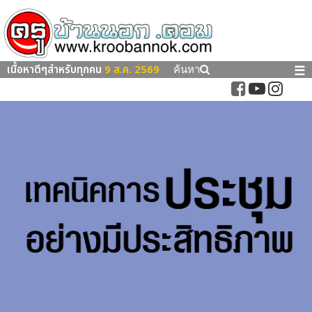
เนื้อหาดีๆสำหรับทุกคน
9 ส.ค. 2569
☰
ค้นหา