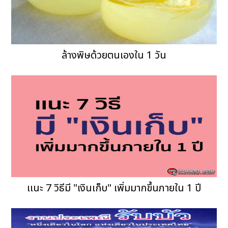
เเนะ 7 วิธีมี "เงินเก็บ" เพิ่มมากขึ้นภายใน 1 ปี