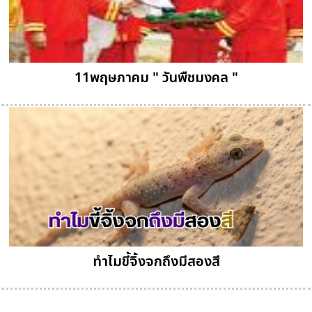
11พฤษภาคม " วันพืชมงคล "
ทำไมขี้จิ้งจกถึงมีสองสี