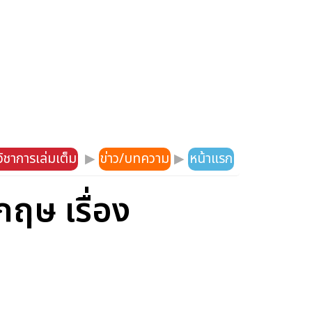
ิชาการเล่มเต็ม
▶
ข่าว/บทความ
▶
หน้าแรก
ฤษ เรื่อง