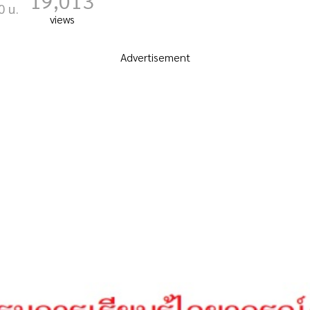
19,013
0 น.
views
Advertisement