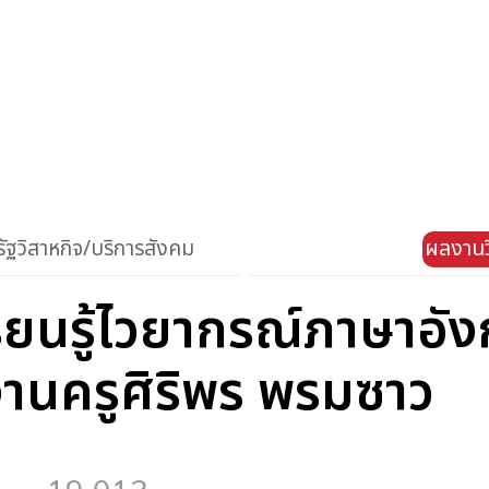
ัฐวิสาหกิจ/บริการสังคม
ผลงานว
ียนรู้ไวยากรณ์ภาษาอังก
านครูศิริพร พรมซาว