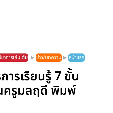
ิชาการเล่มเต็ม
▶
ข่าว/บทความ
▶
หน้าแรก
รเรียนรู้ 7 ขั้น
ครูมลฤดี พิมพ์