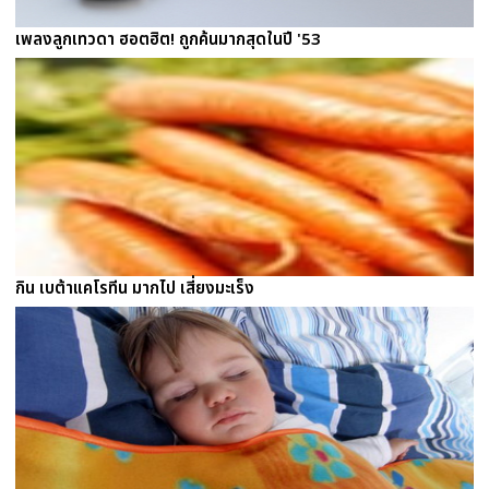
เพลงลูกเทวดา ฮอตฮิต! ถูกค้นมากสุดในปี '53
กิน เบต้าแคโรทีน มากไป เสี่ยงมะเร็ง