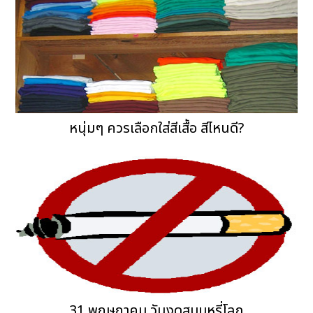
หนุ่มๆ ควรเลือกใส่สีเสื้อ สีไหนดี?
31 พฤษภาคม วันงดสูบบุหรี่โลก