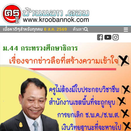
เนื้อหาดีๆสำหรับทุกคน
6 ส.ค. 2569
☰
ค้นหา