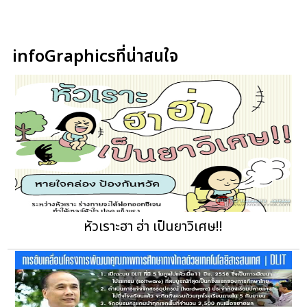
infoGraphicsที่น่าสนใจ
หัวเราะฮา ฮ่า เป็นยาวิเศษ!!