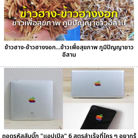
ข้าวฮาง-ข้าวฮางงอก...ข้าวเพื่อสุขภาพ ภูมิปัญญาชาว
อีสาน
ถอดรหัสลับบิ๊ก "แอปเปิล" 6 สูตรสำเร็จที่ใคร ๆ อยากรู้