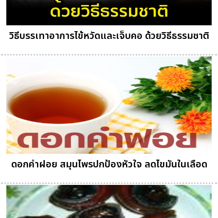
วิธีบรรเทาอาการไข้หวัดและเจ็บคอ ด้วยวิธีธรรมชาติ
ดอกคำฝอย สมุนไพรปกป้องหัวใจ ลดไขมันในเลือด