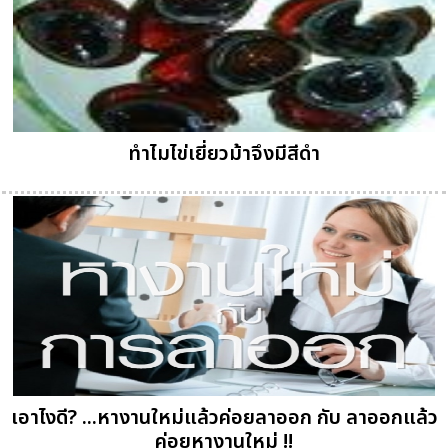
ทำไมไข่เยี่ยวม้าจึงมีสีดำ
เอาไงดี? ...หางานใหม่แล้วค่อยลาออก กับ ลาออกแล้ว
ค่อยหางานใหม่ !!