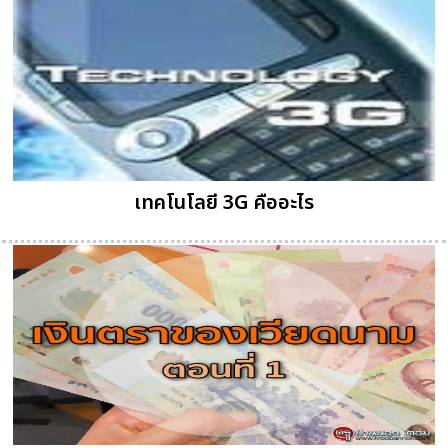
เทคโนโลยี 3G คืออะไร