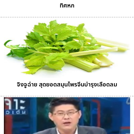
ทิศหก
จิงจูฉ่าย สุดยอดสมุนไพรจีนบำรุงเลือดลม