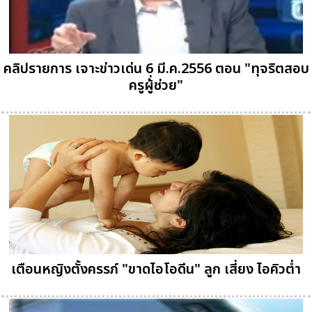
คลิปรายการ เจาะข่าวเด่น 6 มี.ค.2556 ตอน "ทุจริตสอบ
ครูผู้่ช่วย"
เตือนหญิงตั้งครรภ์ "ขาดไอโอดีน" ลูก เสี่ยง ไอคิวต่ำ