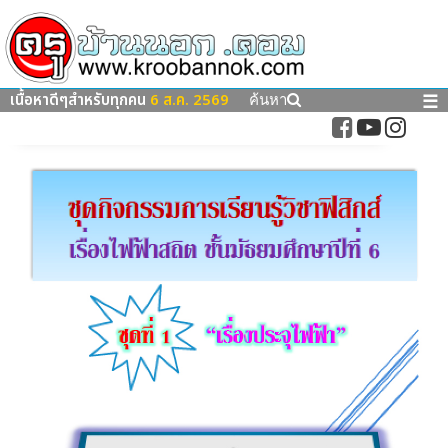
เนื้อหาดีๆสำหรับทุกคน
6 ส.ค. 2569
☰
ค้นหา