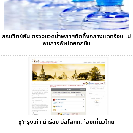
กรมวิทย์ยัน ตรวจขวดน้ำพลาสติกทิ้งกลางแดดร้อน ไม่
พบสารพิษไดออกซิน
ชู'กรุงเก่า'นำร่อง ย่อโลกก.ท่องเที่ยวไทย