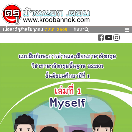
เนื้อหาดีๆสำหรับทุกคน
7 ส.ค. 2569
☰
ค้นหา