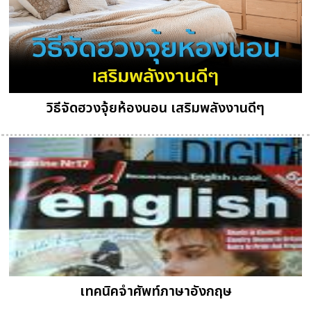
วิธีจัดฮวงจุ้ยห้องนอน เสริมพลังงานดีๆ
เทคนิคจำศัพท์ภาษาอังกฤษ