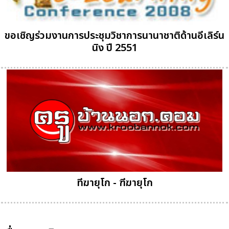
ขอเชิญร่วมงานการประชุมวิชาการนานาชาติด้านอีเลิร์น
นิง ปี 2551
ทีฆายุโก - ฑีฆายุโก