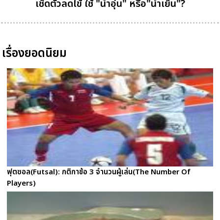
เช็ดตัวลดไข้ ใช้ "น้ำอุ่น" หรือ"น้ำเย็น"?
เรื่องยอดนิยม
ฟุตซอล(Futsal): กติกาข้อ 3 จำนวนผู้เล่น(The Number Of
Players)