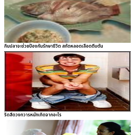
กินปลาจะช่วยป้องกันรักษาชีวิต สกัดหลอดเลือดตีบตัน
ริดสีดวงทวารหนักเกิดจากอะไร