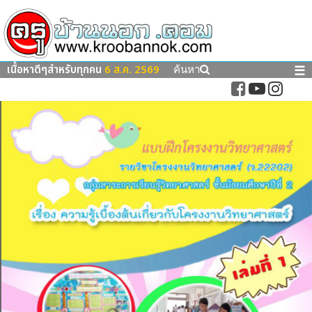
เนื้อหาดีๆสำหรับทุกคน
6 ส.ค. 2569
☰
ค้นหา