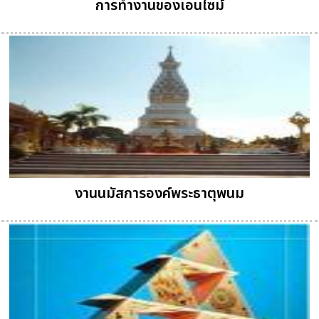
การทำงานของเอนไซม์
งานนมัสการองค์พระธาตุพนม