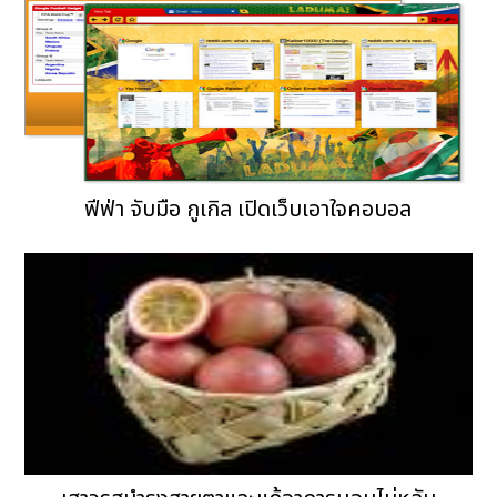
ฟีฟ่า จับมือ กูเกิล เปิดเว็บเอาใจคอบอล