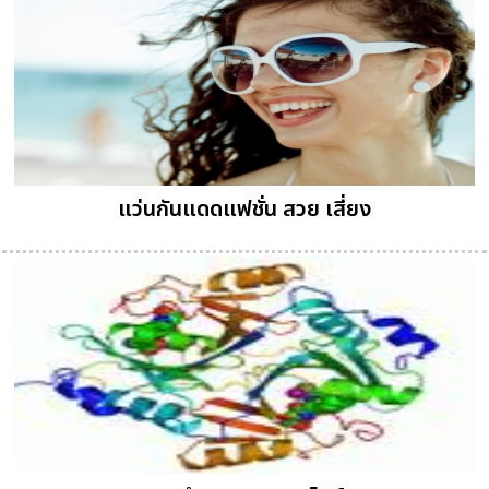
แว่นกันแดดแฟชั่น สวย เสี่ยง