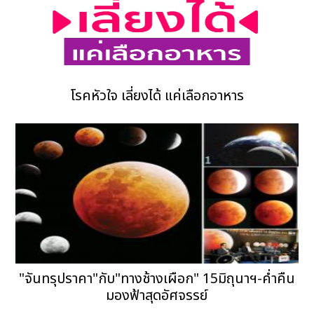
โรคหัวใจ เลี่ยงได้ แค่เลือกอาหาร
"จันทรุปราคา"กับ"ทางช้างเผือก" 15มิถุนาฯ-ค่ำคืน
มองฟ้าสุดอัศจรรย์