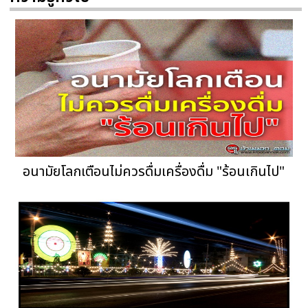
อนามัยโลกเตือนไม่ควรดื่มเครื่องดื่ม "ร้อนเกินไป"