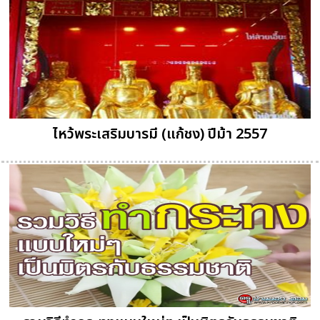
ไหว้พระเสริมบารมี (แก้ชง) ปีม้า 2557