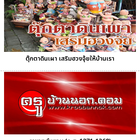
ตุ๊กตาดินเผา เสริมฮวงจุ้ยให้บ้านเรา