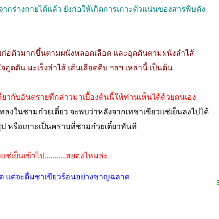
ร่างกายได้แล้ว ยังก่อให้เกิดการเกาะตัวแน่นของสารพิษดัง
ายก่อตัวมากขึ้นตามผนังหลอดเลือด และอุดตันตามผนังลำไส้
ดตัน มะเร็งลำไส้ เส้นเลือดตีบ ฯลฯ เหล่านี้ เป็นต้น
ยวกับอันตรายที่กล่าวมาเบื้องต้นนี้ให้ท่านเห็นได้ด้วยตนเอง
มาเทลงในชามก๋วยเตี๋ยว จะพบว่าหลังจากเทชาเขียวแช่เย็นลงไปได้
ป หรือเกาะเป็นคราบที่ชามก๋วยเตี๋ยวทันที
ช่เย็นเข้าไป...........สยองไหมล่ะ
็ดขาด แต่จะดื่มชาเขียวร้อนอย่างชาญฉลาด