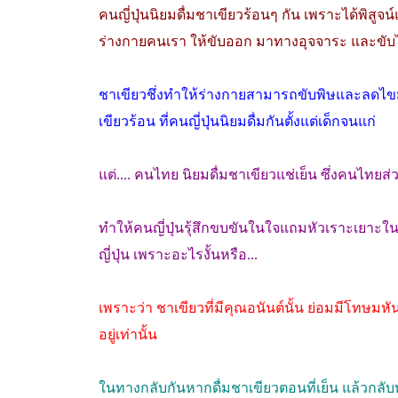
คนญี่ปุ่นนิยมดื่มชาเขียวร้อนๆ กัน เพราะได้พิสูจน
ร่างกายคนเรา ให้ขับออก มาทางอุจจาระ และขั
ชาเขียวชึ่งทำให้ร่างกายสามารถขับพิษและลดไข
เขียวร้อน ที่คนญี่ปุ่นนิยมดื่มกันตั้งแต่เด็กจนแก่
แต่.... คนไทย นิยมดื่มชาเขียวแช่เย็น ซึ่งคนไทยส่
ทำให้คนญี่ปุ่นรุ้สึกขบขันในใจแถมหัวเราะเยาะใ
ญี่ปุ่น เพราะอะไรงั้นหรือ...
เพราะว่า ชาเขียวที่มีคุณอนันต์นั้น ย่อมมีโทษมห
อยู่เท่านั้น
ในทางกลับกันหากดื่มชาเขียวตอนที่เย็น แล้วกลับ