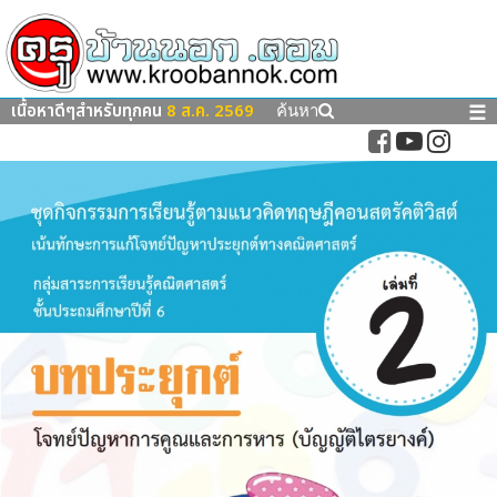
เนื้อหาดีๆสำหรับทุกคน
8 ส.ค. 2569
☰
ค้นหา