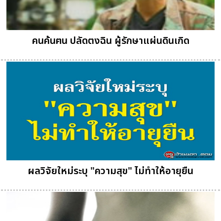
คนค้นฅน ปลัดตงฉิน ผู้รักษาแผ่นดินเกิด
ผลวิจัยใหม่ระบุ "ความสุข" ไม่ทำให้อายุยืน