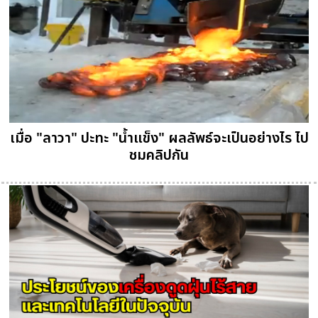
เมื่อ "ลาวา" ปะทะ "น้ำแข็ง" ผลลัพธ์จะเป็นอย่างไร ไป
ชมคลิปกัน