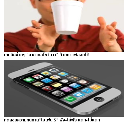
เทคนิคง่ายๆ "มายากลโชว์สาว" ถ้วยกาแฟลอยได้
ทดสอบความทนทาน"ไอโฟน 5" พัง-ไม่พัง แตก-ไม่แตก