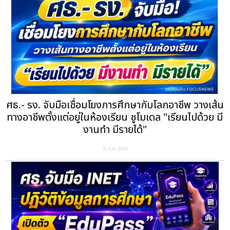
ศธ.- รง. จับมือเชื่อมโยงการศึกษากับโลกอาชีพ วางเส้น
ทางอาชีพตั้งแต่อยู่ในห้องเรียน ชูโมเดล "เรียนไปด้วย มี
งานทำ มีรายได้"
31 ก.ค. 2569