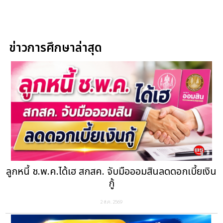
ข่าวการศึกษาล่าสุด
ลูกหนี้ ช.พ.ค.ได้เฮ สกสค. จับมือออมสินลดดอกเบี้ยเงิน
กู้
2 ส.ค. 2569