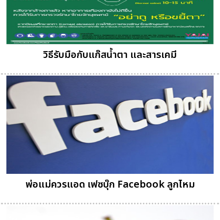
วิธีรับมือกับแก๊สน้ำตา และสารเคมี
พ่อแม่ควรแอด เฟซบุ๊ก Facebook ลูกไหม