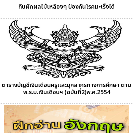
กินผักผลไม้เหลืองๆ ป้องกันโรคมะเร็งได้
ตารางบัญชีเงินเดือนครูและบุคลากรทางการศึกษา ตาม
พ.ร.บ.เงินเดือนฯ (ฉบับที่2)พ.ศ.2554