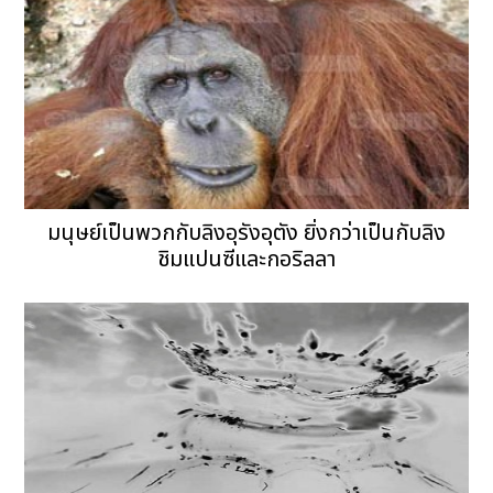
มนุษย์เป็นพวกกับลิงอุรังอุตัง ยิ่งกว่าเป็นกับลิง
ชิมแปนซีและกอริลลา