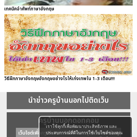
เทคนิคจำศัพท์ภาษาอังกฤษ
วิธีฝึกภาษาอังกฤษอังกฤษอย่างไรให้เก่งเทพใน 1-3 เดือน!!!
นำข่าวครูบ้านนอกไปติดเว็บ
ครูบ้านนอกดอทคอม
เราใช้คุกกี้เพื่อพัฒนาประสิทธิภาพ และ
เว็บไซต์เพื่อครู ข่าวการศึกษา ความรู้ การศึกษาไทย
ประสบการณ์ที่ดีในการใช้เว็บไซต์ของคุณ