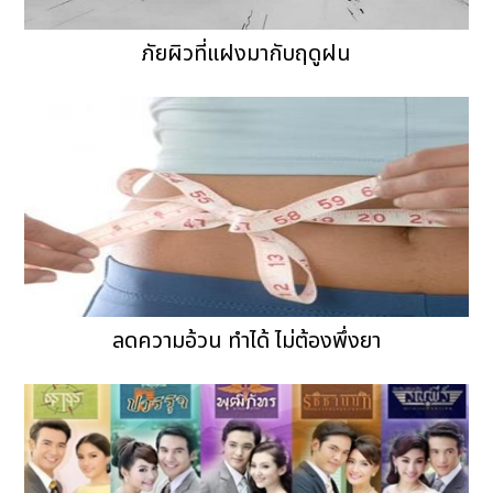
ภัยผิวที่แฝงมากับฤดูฝน
ลดความอ้วน ทำได้ ไม่ต้องพึ่งยา