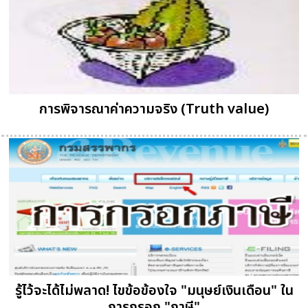
การพิจารณาค่าความจริง (Truth value)
รู้ไว้จะได้ไม่พลาด! ไขข้อข้องใจ "มนุษย์เงินเดือน" ใน
การกรอก "ภาษี"