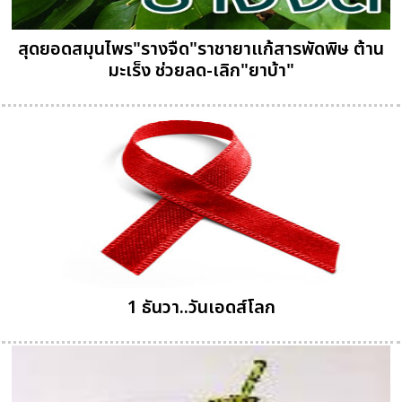
สุดยอดสมุนไพร"รางจืด"ราชายาแก้สารพัดพิษ ต้าน
มะเร็ง ช่วยลด-เลิก"ยาบ้า"
1 ธันวา..วันเอดส์โลก