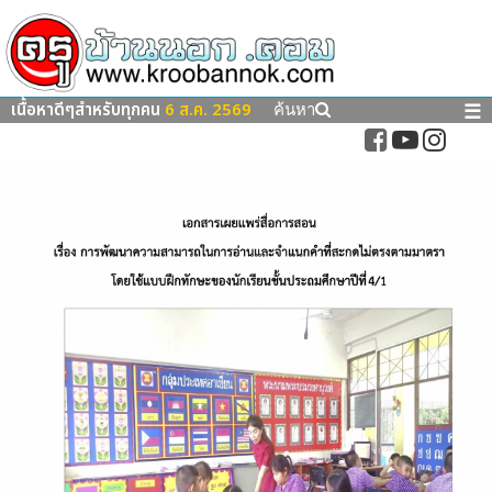
เนื้อหาดีๆสำหรับทุกคน
6 ส.ค. 2569
☰
ค้นหา