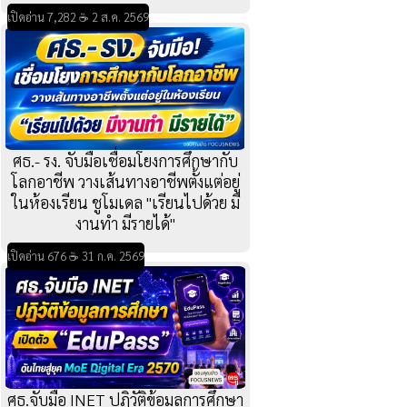
เปิดอ่าน 7,282 ☕ 2 ส.ค. 2569
ศธ.- รง. จับมือเชื่อมโยงการศึกษากับ
โลกอาชีพ วางเส้นทางอาชีพตั้งแต่อยู่
ในห้องเรียน ชูโมเดล "เรียนไปด้วย มี
งานทำ มีรายได้"
เปิดอ่าน 676 ☕ 31 ก.ค. 2569
ศธ.จับมือ INET ปฏิวัติข้อมูลการศึกษา