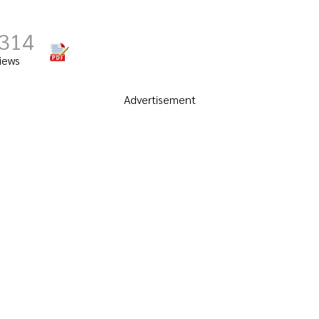
,314
iews
Advertisement