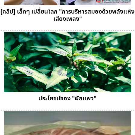
[คลิป] เล็กๆ เปลี่ยนโลก "การบริหารสมองด้วยพลังแห่ง
เสียงเพลง"
ประโยชน์ของ "ผักแพว"