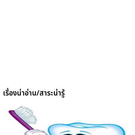
เรื่องน่าอ่าน/สาระน่ารู้