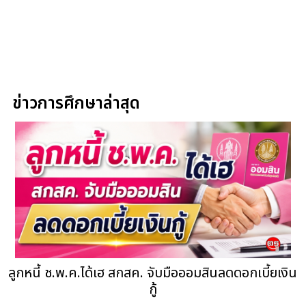
ข่าวการศึกษาล่าสุด
ลูกหนี้ ช.พ.ค.ได้เฮ สกสค. จับมือออมสินลดดอกเบี้ยเงิน
กู้