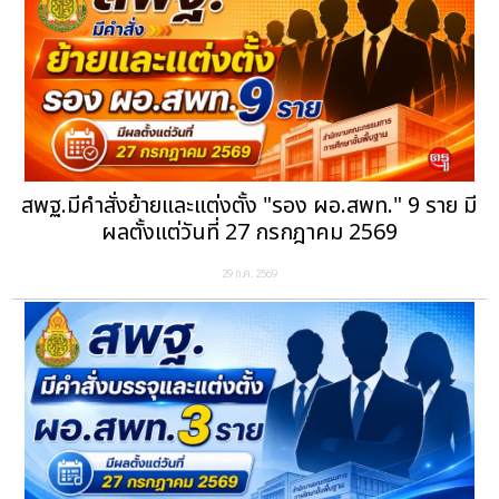
สพฐ.มีคำสั่งย้ายและแต่งตั้ง "รอง ผอ.สพท." 9 ราย มี
ผลตั้งแต่วันที่ 27 กรกฎาคม 2569
29 ก.ค. 2569