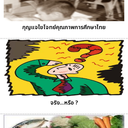
กุญแจไขโจทย์คุณภาพการศึกษาไทย
จริง...หรือ ?