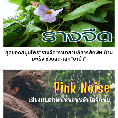
สุดยอดสมุนไพร"รางจืด"ราชายาแก้สารพัดพิษ ต้าน
มะเร็ง ช่วยลด-เลิก"ยาบ้า"