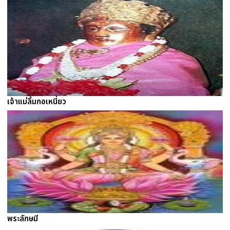
เจ้าแม่ลิ้มกอเหนี่ยว
พระลักษมี