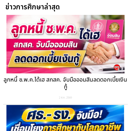
ข่าวการศึกษาล่าสุด
ลูกหนี้ ช.พ.ค.ได้เฮ สกสค. จับมือออมสินลดดอกเบี้ยเงิน
กู้
2 ส.ค. 2569