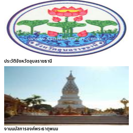
ประวัติจังหวัดอุบลราชธานี
งานนมัสการองค์พระธาตุพนม