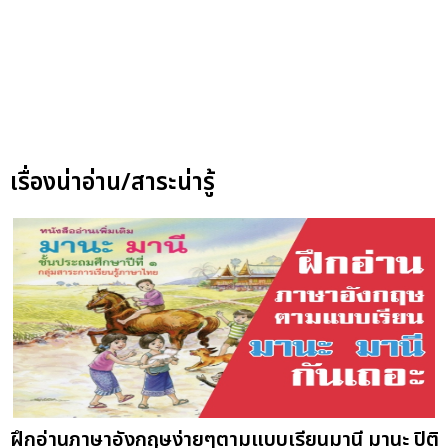
เรื่องน่าอ่าน/สาระน่ารู้
ฝึกอ่านภาษาอังกฤษง่ายๆตามแบบเรียนมานี มานะ ปิติ