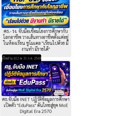
ศธ.- รง. จับมือเชื่อมโยงการศึกษากับ
โลกอาชีพ วางเส้นทางอาชีพตั้งแต่อยู่
ในห้องเรียน ชูโมเดล "เรียนไปด้วย มี
งานทำ มีรายได้"
เปิดอ่าน 612 ☕ 31 ก.ค. 2569
ศธ.จับมือ INET ปฏิวัติข้อมูลการศึกษา
เปิดตัว "EduPass" ดันไทยสู่ยุค MoE
Digital Era 2570