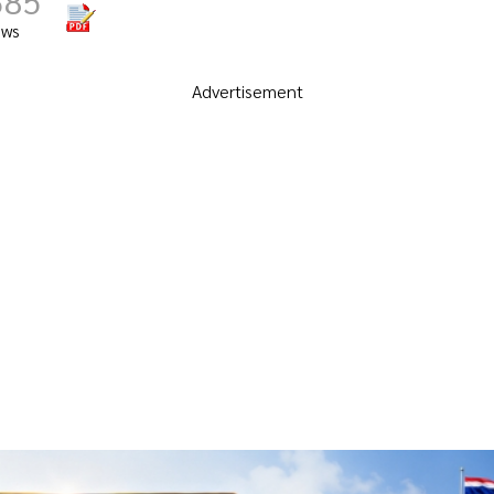
685
ews
Advertisement