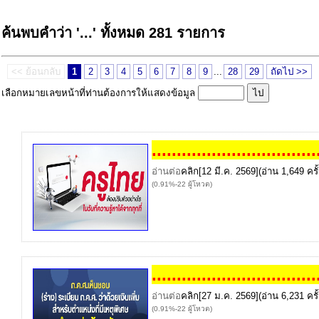
ค้นพบคำว่า '...' ทั้งหมด 281 รายการ
<< ย้อนกลับ
1
2
3
4
5
6
7
8
9
...
28
29
ถัดไป >>
เลือกหมายเลขหน้าที่ท่านต้องการให้แสดงข้อมูล
...
...
...
...
...
...
...
...
...
...
...
อ่านต่อ
คลิก
[12 มี.ค. 2569](อ่าน 1,649 ครั้
(0.91%-22 ผู้โหวต)
...
...
...
...
...
...
...
...
...
...
...
อ่านต่อ
คลิก
[27 ม.ค. 2569](อ่าน 6,231 ครั้
(0.91%-22 ผู้โหวต)