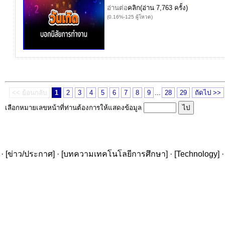
อ่านต่อ
คลิก
(อ่าน 7,763 ครั้ง)
(0.16%-125 ผู้โหวต)
<< ย้อนกลับ
1
2
3
4
5
6
7
8
9
...
28
29
ถัดไป >>
เลือกหมายเลขหน้าที่ท่านต้องการให้แสดงข้อมูล
· [
ข่าว/ประกาศ
] · [
บทความเทคโนโลยีการศึกษา
] · [
Technology
] ·