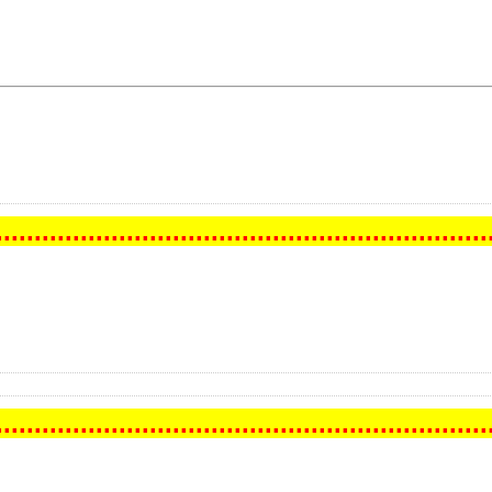
..
...
...
...
...
...
...
...
...
...
...
...
...
...
...
...
...
...
...
...
...
..
..
...
...
...
...
...
...
...
...
...
...
...
...
...
...
...
...
...
...
...
...
..