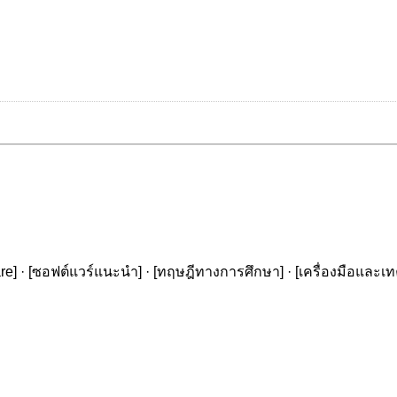
re
] · [
ซอฟต์แวร์แนะนำ
] · [
ทฤษฎีทางการศึกษา
] · [
เครื่องมือและเ