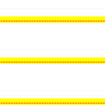
..
...
...
...
...
...
...
...
...
...
...
...
...
...
...
...
...
...
...
...
...
..
..
...
...
...
...
...
...
...
...
...
...
...
...
...
...
...
...
...
...
...
...
..
..
...
...
...
...
...
...
...
...
...
...
...
...
...
...
...
...
...
...
...
...
..