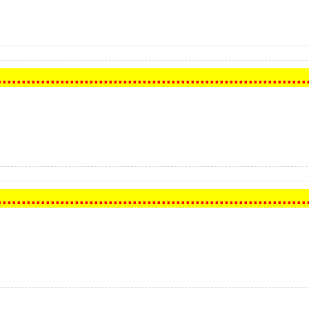
..
...
...
...
...
...
...
...
...
...
...
...
...
...
...
...
...
...
...
...
...
..
..
...
...
...
...
...
...
...
...
...
...
...
...
...
...
...
...
...
...
...
...
..