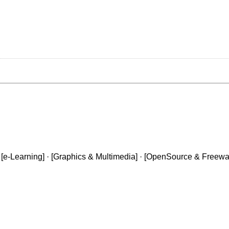
 [
e-Learning
] · [
Graphics & Multimedia
] · [
OpenSource & Freewa