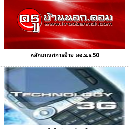
หลักเกณฑ์การย้าย ผอ.ร.ร.50