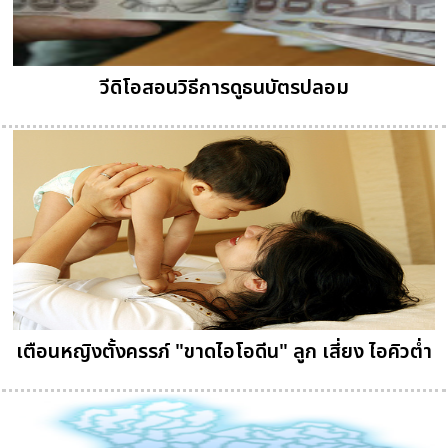
วีดิโอสอนวิธีการดูธนบัตรปลอม
เตือนหญิงตั้งครรภ์ "ขาดไอโอดีน" ลูก เสี่ยง ไอคิวต่ำ