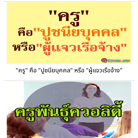
"ครู" คือ "ปูชนียบุคคล" หรือ "ผู้แจวเรือจ้าง"