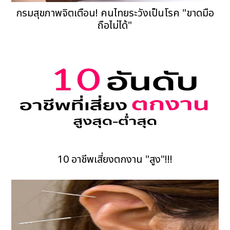
กรมสุขภาพจิตเตือน! คนไทยระวังเป็นโรค "ขาดมือ
ถือไม่ได้"
10 อาชีพเสี่ยงตกงาน "สูง"!!!