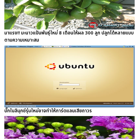
มาแรง!! มะนาวแป้นพันธุ์ใหม่ 8 เดือนให้ผล 300 ลูก ปลูกได้หลายแบบ
ตามความเหมาะสม
บั๊กในลินุกซ์รุ่นใหม่อาจทำให้การ์ดแลนเสียถาวร