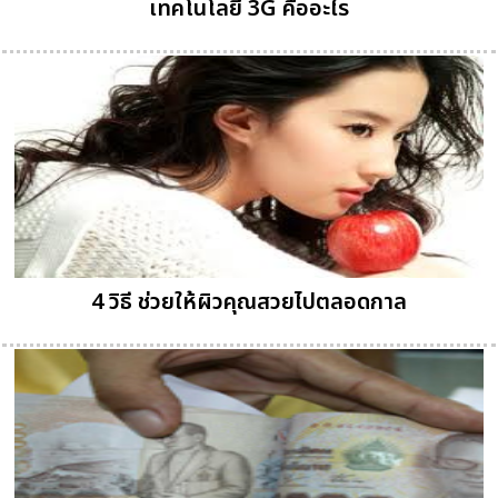
เทคโนโลยี 3G คืออะไร
4 วิธี ช่วยให้ผิวคุณสวยไปตลอดกาล