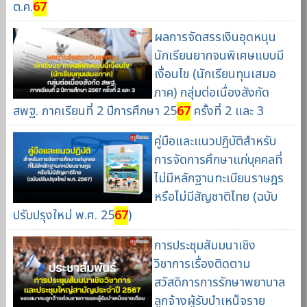
ต.ค.
67
ผลการจัดสรรเงินอุดหนุน
นักเรียนยากจนพิเศษแบบมี
เงื่อนไข (นักเรียนทุนเสมอ
ภาค) กลุ่มต่อเนื่องสังกัด
สพฐ. ภาคเรียนที่ 2 ปีการศึกษา 25
67
ครั้งที่ 2 และ 3
คู่มือและแนวปฏิบัติสำหรับ
การจัดการศึกษาแก่บุคคลที่
ไม่มีหลักฐานทะเบียนราษฎร
หรือไม่มีสัญชาติไทย (ฉบับ
ปรับปรุงใหม่ พ.ศ. 25
67
)
การประชุมสัมมนาเชิง
วิชาการเรื่องติดตาม
สวัสดิการการรักษาพยาบาล
ลูกจ้างผู้รับบำเหน็จราย