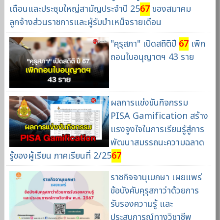
เดือนและประชุมใหญ่สามัญประจำปี 25
67
ของสมาคม
ลูกจ้างส่วนราชการและผู้รับบำเหน็จรายเดือน
"คุรุสภา" เปิดสถิติปี
67
เพิก
ถอนใบอนุญาตฯ 43 ราย
ผลการแข่งขันกิจกรรม
PISA Gamification สร้าง
แรงจูงใจในการเรียนรู้สู่การ
พัฒนาสมรรถนะความฉลาด
รู้ของผู้เรียน ภาคเรียนที่ 2/25
67
ราชกิจจานุเบกษา เผยแพร่
ข้อบังคับคุรุสภาว่าด้วยการ
รับรองความรู้ และ
ประสบการณ์ทางวิชาชีพ