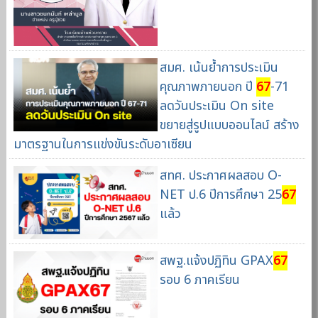
สมศ. เน้นย้ำการประเมิน
คุณภาพภายนอก ปี
67
-71
ลดวันประเมิน On site
ขยายสู่รูปแบบออนไลน์ สร้าง
มาตรฐานในการแข่งขันระดับอาเซียน
สทศ. ประกาศผลสอบ O-
NET ป.6 ปีการศึกษา 25
67
แล้ว
สพฐ.แจ้งปฏิทิน GPAX
67
รอบ 6 ภาคเรียน