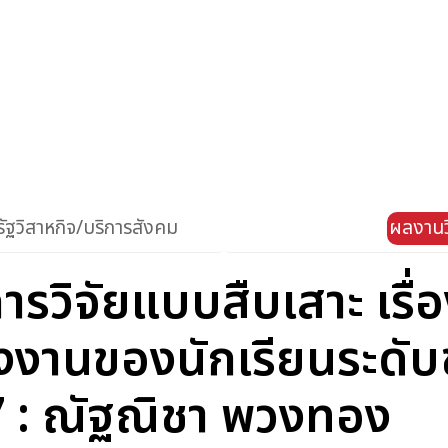
ัฐวิสาหกิจ/บริการสังคม
ผลงานว
ารวิจัยแบบสืบเสาะ เรื่
รงงานของนักเรียนระดับชั
7 : ณัฐณิชา พวงทอง