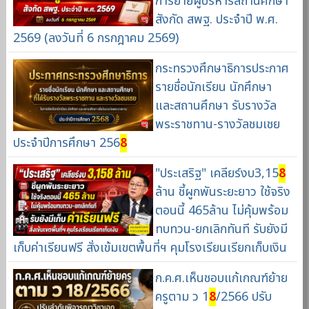
การย้ายผู้บริหารสถานศึกษา
สังกัด สพฐ. ประจำปี พ.ศ.
2569 (ลงวันที่ 6 กรกฎาคม 2569)
กระทรวงศึกษาธิการประกาศ
รายชื่อนักเรียน นักศึกษา
และสถานศึกษา รับรางวัล
พระราชทาน-รางวัลชมเชย
ประจำปีการศึกษา 256
8
"ประเสริฐ" เคลียร์งบ3,15
8
ล้าน ชี้ผูกพันระยะยาว ใช้จริง
ตอนนี้ 465ล้าน ไม่คุ้มพร้อม
ทบทวน-ยกเลิกทันที รับยังมี
เก็บค่าเรียนฟรี สั่งเข้มเขตพื้นที่ฯ คุมโรงเรียนเรียกเก็บเงิน
ก.ค.ศ.เห็นชอบแก้เกณฑ์ย้าย
ครูตาม ว 1
8
/2566 ปรับ