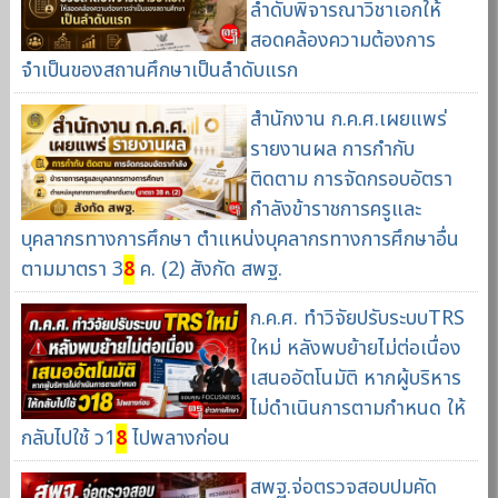
ลำดับพิจารณาวิชาเอกให้
สอดคล้องความต้องการ
จำเป็นของสถานศึกษาเป็นลำดับแรก
สำนักงาน ก.ค.ศ.เผยแพร่
รายงานผล การกำกับ
ติดตาม การจัดกรอบอัตรา
กำลังข้าราชการครูและ
บุคลากรทางการศึกษา ตำแหน่งบุคลากรทางการศึกษาอื่น
ตามมาตรา 3
8
ค. (2) สังกัด สพฐ.
ก.ค.ศ. ทำวิจัยปรับระบบTRS
ใหม่ หลังพบย้ายไม่ต่อเนื่อง
เสนออัตโนมัติ หากผู้บริหาร
ไม่ดำเนินการตามกำหนด ให้
กลับไปใช้ ว1
8
ไปพลางก่อน
สพฐ.จ่อตรวจสอบปมคัด