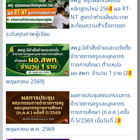
สพฐ. สรุปผลทดลองใช้
หลักสูตรใหม่ 256
8
ผล RT-
NT สูงกว่าค่าเฉลี่ยประเทศ
สะท้อนความสำเร็จการยก
ระดับคุณภาพผู้เรียน
สพฐ.มีคำสั่งย้ายและแต่งตั้ง
ข้าราชการครูและบุคลากร
ทางการศึกษา ตำแหน่ง
ผอ.สพท. จำนวน 1 ราย (2
8
พฤษภาคม 2569)
ผลการประชุมคณะกรรมการ
ข้าราชการครูและบุคลากร
ทางการศึกษา (ก.ค.ศ.) ครั้ง
ที่ 5/2569 เมื่อวันที่ 2
8
พฤษภาคม พ.ศ. 2569