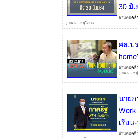
30 มิ.
อ่านต่อ
คลิ
(0.06%-336 ผู้โหวต)
ศธ.ป
home" 
อ่านต่อ
คลิ
(0.06%-336 ผู
นายกร
Wor
เรียน
อ่านต่อ
คลิ