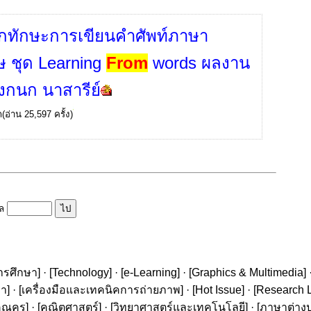
กทักษะการเขียนคำศัพท์ภาษา
ษ ชุด Learning
From
words ผลงาน
งกนก นาสารีย์
ก
(อ่าน 25,597 ครั้ง)
ูล
ารศึกษา
] · [
Technology
] · [
e-Learning
] · [
Graphics & Multimedia
] 
ษา
] · [
เครื่องมือและเทคนิคการถ่ายภาพ
] · [
Hot Issue
] · [
Research L
ุณครู
] · [
คณิตศาสตร์
] · [
วิทยาศาสตร์และเทคโนโลยี
] · [
ภาษาต่าง