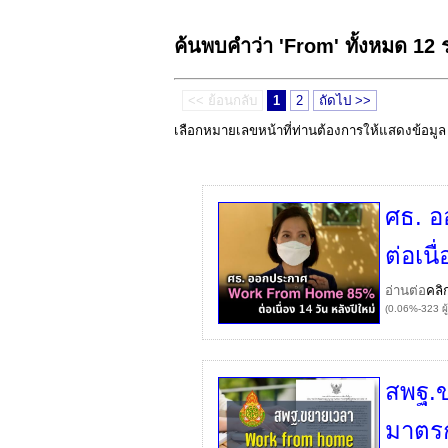
ค้นพบคำว่า 'From' ทั้งหมด 12
<< ย้อนกลับ
1
2
ถัดไป >>
เลือกหมายเลขหน้าที่ท่านต้องการให้แสดงข้อมู
ศธ. 
ต่อเนื
อ่านต่อ
คลิ
(0.06%-323 ผู
สพฐ.
มาตรก