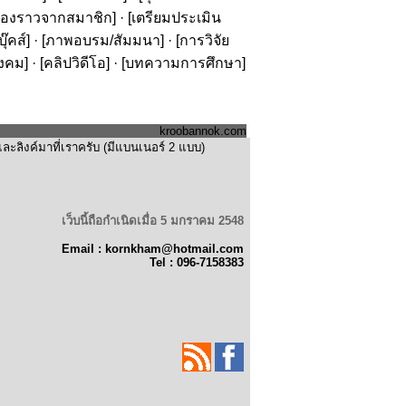
รื่องราวจากสมาชิก
] · [
เตรียมประเมิน
๊คส์
] · [
ภาพอบรม/สัมมนา
] · [
การวิจัย
ังคม
] · [
คลิปวิดีโอ
] · [
บทความการศึกษา
]
kroobannok.com
ะลิงค์มาที่เราครับ (มีแบนเนอร์ 2 แบบ)
เว็บนี้ถือกำเนิดเมื่อ 5 มกราคม 2548
Email : kornkham@hotmail.com
Tel : 096-7158383