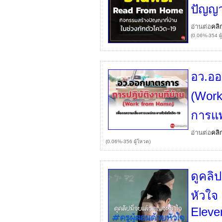
ปัญญา
อ่านต่อ
คลิ
(0.06%-354 ผู
อว.ออ
(Wor
การแพ
อ่านต่อ
คลิ
(0.06%-356 ผู้โหวต)
ดูคลิป
หัวใจ 
Eleve