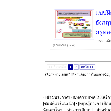
แบบฝึ
อังกฤ
ครูทอ
อ่านต่อ
คลิ
(0.06%-361 ผู้โหวต)
<< ย้อนกลับ
1
2
ถัดไป >>
เลือกหมายเลขหน้าที่ท่านต้องการให้แสดงข้อม
· [
ข่าว/ประกาศ
] · [
บทความเทคโนโลยีก
[
ซอฟต์แวร์แนะนำ
] · [
ทฤษฎีทางการศึก
นักเทคโนฯ
] · [
ข่าวการศึกษา
] · [
สำหรับค