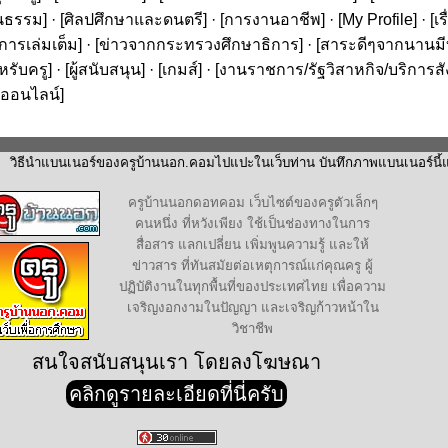
นธรรม
] · [
ศิลปศึกษาและดนตรี
] · [
การงานอาชีพ
] · [
My Profile
] · [
เ
ารเล่มเต็ม
] · [
ข่าวจากกระทรวงศึกษาธิการ
] · [
สาระดีๆจากนานมีบุ
หรับครู
] · [
ผู้สนับสนุน
] · [
เกมส์
] · [
งานราชการ/รัฐวิสาหกิจ/บริการส
ออนไลน์
]
วิธีนำแบนเนอร์ของครูบ้านนอก.คอมไปแปะในเว็บท่าน บันทึกภาพแบนเนอร์นี้แล
ครูบ้านนอกดอทคอม เว็บไซต์ของครูตัวเล็กๆ
คนหนึ่ง ที่หวังเพียง ใช้เป็นช่องทางในการ
สื่อสาร แลกเปลี่ยน เพิ่มพูนความรู้ และให้
ข่าวสาร ที่ทันสมัยต่อเหตุการณ์แก่คุณครู ผู้
ปฏิบัติงานในทุกพื้นที่ของประเทศไทย เพื่อความ
เจริญงอกงามในปัญญา และเจริญก้าวหน้าใน
วิชาชีพ
สนใจสนับสนุนเรา โดยลงโฆษณา
คลิกดูรายละเอียดที่นี่ครับ