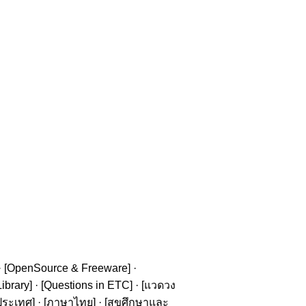
· [
OpenSource & Freeware
] ·
ibrary
] · [
Questions in ETC
] · [
แวดวง
ประเทศ
] · [
ภาษาไทย
] · [
สุขศึกษาและ