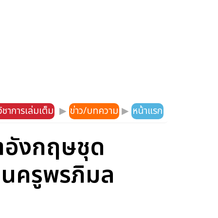
ิชาการเล่มเต็ม
▶
ข่าว/บทความ
▶
หน้าแรก
าอังกฤษชุด
นครูพรภิมล