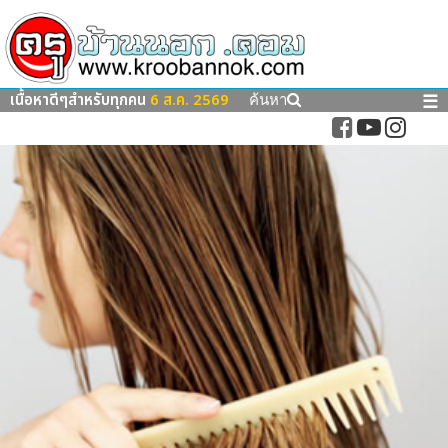
เนื้อหาดีๆสำหรับทุกคน
6 ส.ค. 2569
☰
ค้นหา