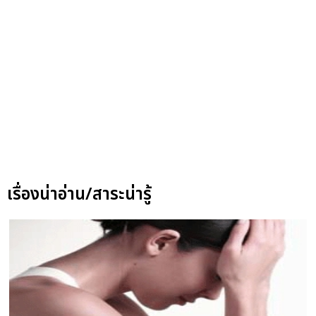
เรื่องน่าอ่าน/สาระน่ารู้