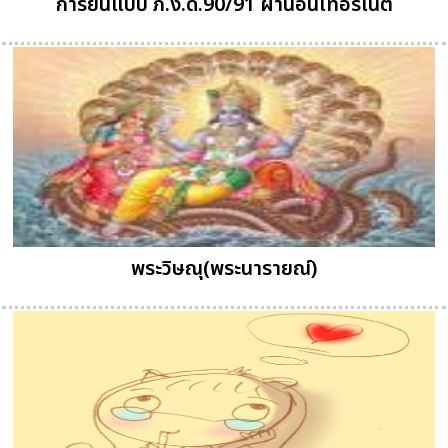
การยื่นแบบ ภ.ง.ด.90/91 ผ่านอินเทอร์เน็ต
พระวิษณุ(พระนารายณ์)