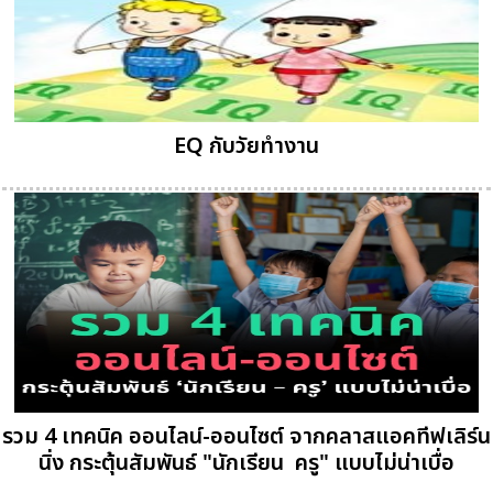
EQ กับวัยทำงาน
รวม 4 เทคนิค ออนไลน์-ออนไซต์ จากคลาสแอคทีฟเลิร์น
นิ่ง กระตุ้นสัมพันธ์ "นักเรียน  ครู" แบบไม่น่าเบื่อ