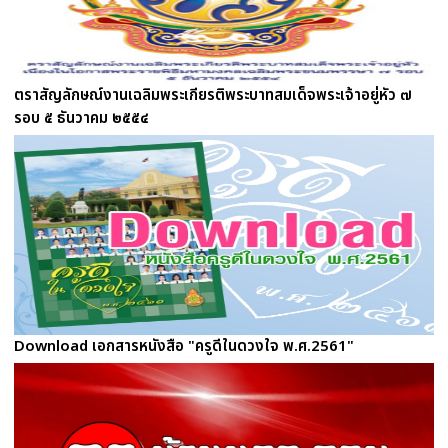
ตราสัญลักษณ์งานเฉลิมพระเกียรติพระบาทสมเด็จพระเจ้าอยู่หัว ๗
รอบ ๕ ธันวาคม ๒๕๕๔
Download เอกสารหนังสือ "ครูดีในดวงใจ พ.ศ.2561"