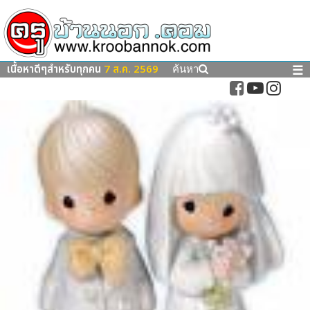
เนื้อหาดีๆสำหรับทุกคน
7 ส.ค. 2569
☰
ค้นหา