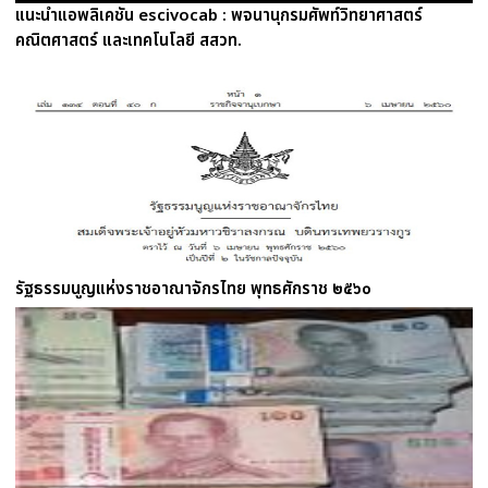
แนะนำแอพลิเคชัน escivocab : พจนานุกรมศัพท์วิทยาศาสตร์
คณิตศาสตร์ และเทคโนโลยี สสวท.
รัฐธรรมนูญแห่งราชอาณาจักรไทย พุทธศักราช ๒๕๖๐