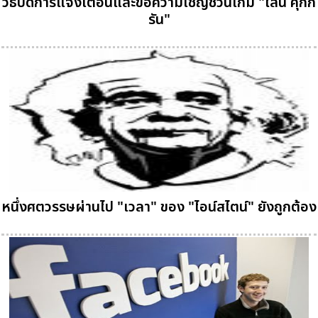
วิธีปิดการแจ้งเตือนและข้อความเชิญชวนเกม "ไลน์ คุกกี้
รัน"
หนึ่งศตวรรษผ่านไป "เวลา" ของ "ไอน์สไตน์" ยังถูกต้อง