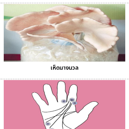
เห็ดนางนวล