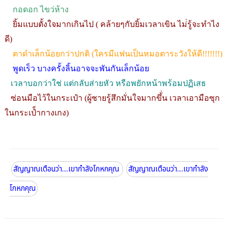
กอดอก ไขว่ห้าง
ยิ้มแบบตั้งใจมากเกินไป ( คล้ายๆกับยิ้มเวลาเขิน ไม่่รู้จะทำไง
ดี)
ตาดำเล็กน้อยกว่าปกติ (ใครมีแฟนเป็นหมอตาระวังให้ดี!!!!!!!)
พูดเร็ว บางครั้งลิ้นอาจจะพันกันเล็กน้อย
เวลาบอกว่าใช่ แต่กลับส่ายหัว หรือพยักหน้าพร้อมปฏิเสธ
ซ่อนมือไว้ในกระเป๋า (ผู้ชายรู้สึกมั่นใจมากขึ้่น เวลาเอามือซุก
ในกระเป๋็ากางเกง)
สัญญาณเตือนว่า....เขากำลังโกหกคุณ
สัญญาณเตือนว่า....เขากำลัง
โกหกคุณ