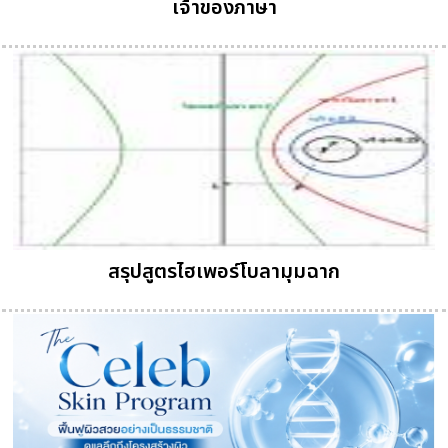
เจ้าของภาษา
สรุปสูตรไฮเพอร์โบลามุมฉาก