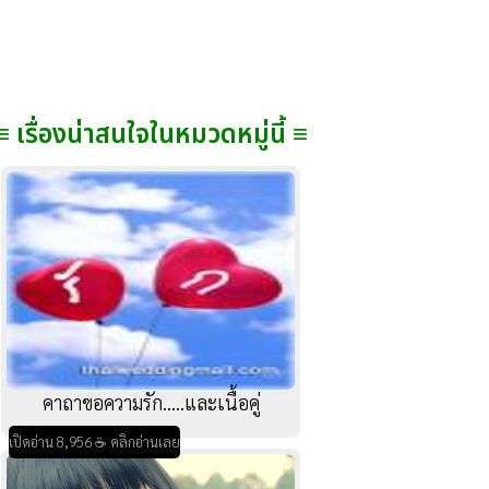
≡ เรื่องน่าสนใจในหมวดหมู่นี้ ≡
คาถาขอความรัก.....และเนื้อคู่
เปิดอ่าน 8,956 ☕ คลิกอ่านเลย