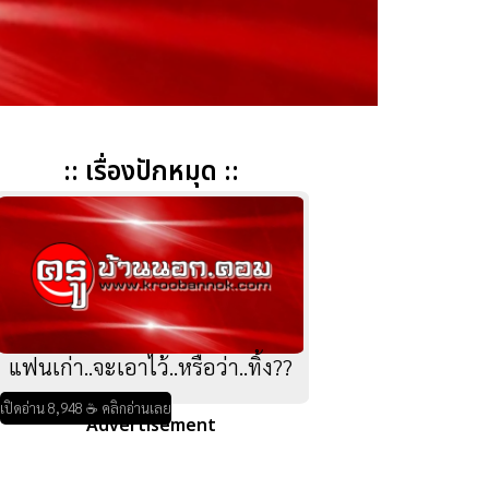
:: เรื่องปักหมุด ::
แฟนเก่า..จะเอาไว้..หรือว่า..ทิ้ง??
เปิดอ่าน 8,948 ☕ คลิกอ่านเลย
Advertisement