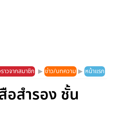
องราวจากสมาชิก
▶
ข่าว/บทความ
▶
หน้าแรก
ือสำรอง ชั้น