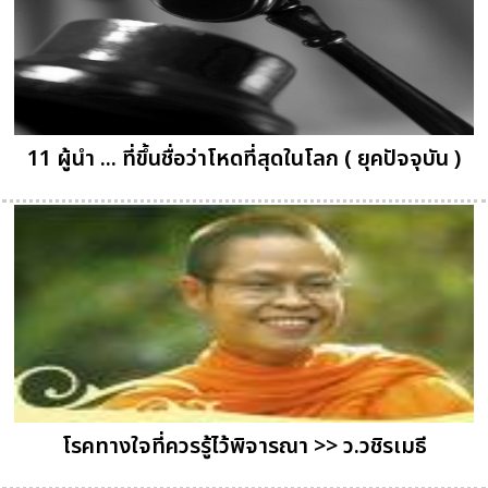
11 ผู้นำ ... ที่ขึ้นชื่อว่าโหดที่สุดในโลก ( ยุคปัจจุบัน )
โรคทางใจที่ควรรู้ไว้พิจารณา >> ว.วชิรเมธี