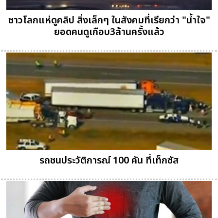
ชาวโลกแห่ดูคลิป สิ่งเล็กๆ ในสังคมที่เรียกว่า "น้ำใจ"
ยอดคนดูเกือบ3ล้านครั้งแล้ว
รถชนประวัติการณ์ 100 คัน ที่เท็กซัส