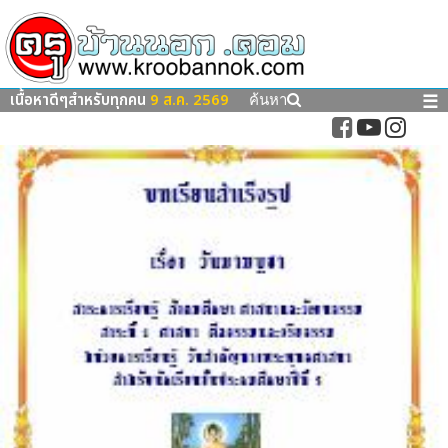
เนื้อหาดีๆสำหรับทุกคน
9 ส.ค. 2569
☰
ค้นหา