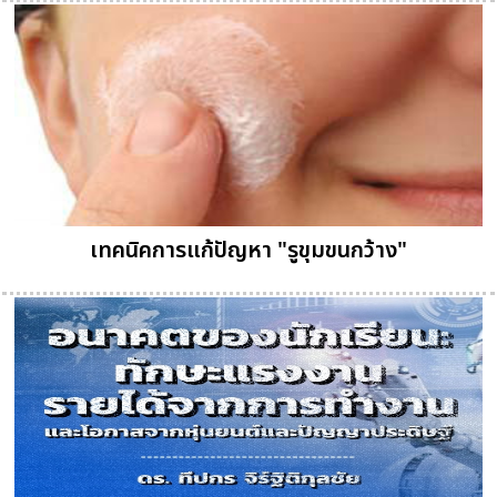
เทคนิคการแก้ปัญหา "รูขุมขนกว้าง"