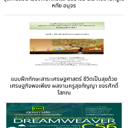
หทัย อนุจร
แบบฝึกทักษะสาระเศรษฐศาสตร์ ชีวิตเป็นสุขด้วย
เศรษฐกิจพอเพียง ผลงานครูสุขกัญญา ขจรศักดิ์
โสภณ