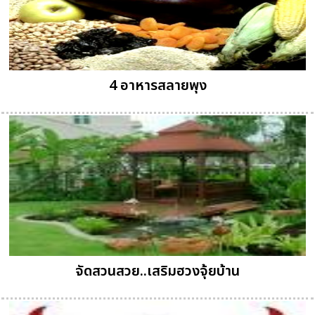
4 อาหารสลายพุง
จัดสวนสวย..เสริมฮวงจุ้ยบ้าน