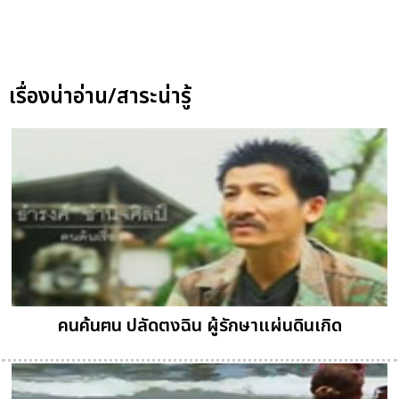
เรื่องน่าอ่าน/สาระน่ารู้
คนค้นฅน ปลัดตงฉิน ผู้รักษาแผ่นดินเกิด