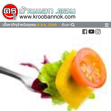
เนื้อหาดีๆสำหรับทุกคน
8 ส.ค. 2569
☰
ค้นหา