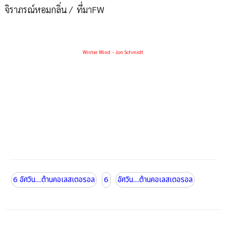
จิราภรณ์หอมกลิ่น / ที่มาFW
Winter Wind - Jon Schmidt
6 อัศวิน....ต้านคอเลสเตอรอล
6
อัศวิน....ต้านคอเลสเตอรอล