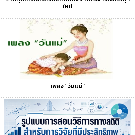
ใหม่
เพลง "วันแม่"