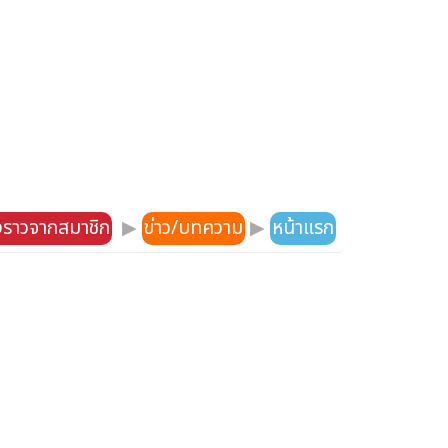
องราวจากสมาชิก
▶
ข่าว/บทความ
▶
หน้าแรก