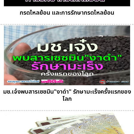
กรดไหลย้อน และการรักษากรดไหลย้อน
มช.เจ๋งพบสารเซซมิน"งาดำ" รักษามะเร็งครั้งแรกของ
โลก