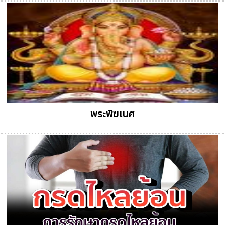
พระพิฆเนศ