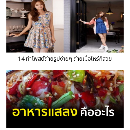
14 ท่าโพสต์ถ่ายรูปง่ายๆ ถ่ายเมื่อไหร่ก็สวย