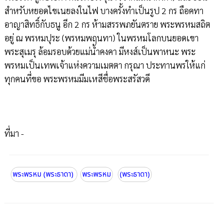
สำหรับหยอดไขเนยลงในไฟ บางครั้งทำเป็นรูป 2 กร ถือคทา
อาญาสิทธิ์กับธนู อีก 2 กร ห้ามสรรพภยันตราย พระพรหมสถิต
อยู่ ณ พรหมปุระ (พรหมพฤนทา) ในพรหมโลกบนยอดเขา
พระสุเมรุ ล้อมรอบด้วยแม่น้ำคงคา มีหงส์เป็นพาหนะ พระ
พรหมเป็นเทพเจ้าแห่งความเมตตา กรุณา ประทานพรให้แก่
ทุกคนที่ขอ พระพรหมมีมเหสีชื่อพระสรัสวดี
ที่มา -
พระพรหม (พระธาดา)
พระพรหม
(พระธาดา)