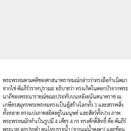
พระพรหมตามคติของศาสนาพราหมณ์กล่าวว่าทรงถือกำเนิดมา
จากไข่ คัมภีร์วราหปุราณะ อธิบายว่า ทรงเกิดในดอกบัวจากพระ
นาภีของพระนารายณ์ขณะประทับบนหลังอนันตนาคราช ณ
เกษียรสมุทรพระพรหมทรงเป็นผู้สร้างโลกทั้ง 3 และสรรพสิ่ง
ทั้งหลาย ทรงแบ่งภาคสถิตอยู่ในมนุษย์ และสัตว์ทั้งปวง ภาพ
พระพรหมมักทำเป็นรูปมี 4 เศียร 4 กร ทรงศักดิ์สิทธิ์ คือ คัมภีร์
พระเวท ลูกประคำ คนโทบรรจุน้ำ (จากแม่น้ำคงคา) และช้อน