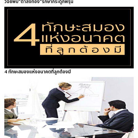
วิจัยพบ"ตำลึงทอง"รักษากระดูกพรุน
4 ทักษะสมองแห่งอนาคตที่ลูกต้องมี