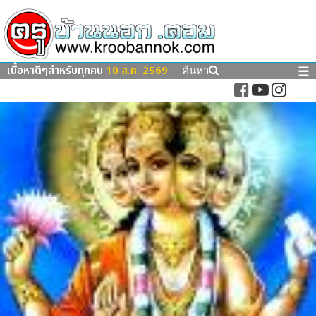
เนื้อหาดีๆสำหรับทุกคน
10 ส.ค. 2569
☰
ค้นหา