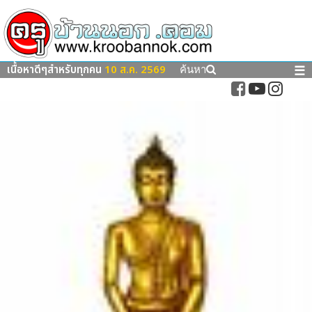
เนื้อหาดีๆสำหรับทุกคน
10 ส.ค. 2569
☰
ค้นหา