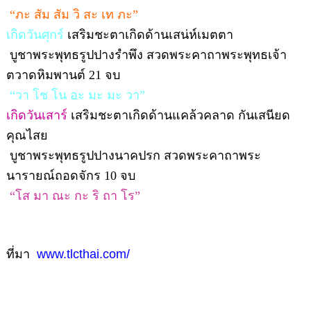
“ภะ สัม สัม วิ สะ เท ภะ”
เกิดวันศุกร์
เสริมชะตาเกิดด้านเสน่ห์เมตตา
บูชาพระพุทธรูปปางรำพึง สวดพระคาถาพระพุทธเจ้า
ตวาดหิมพานต์ 21 จบ
“วา โช โน อะ มะ มะ วา”
เกิดวันเสาร์
เสริมชะตาเกิดด้านแคล้วคลาด กันเสนียด
คุณไสย
บูชาพระพุทธรูปปางนาคปรก สวดพระคาถาพระ
นารายณ์ถอดจักร 10 จบ
“โส มา ณะ กะ ริ ถา โร”
ที่มา
www.tlcthai.com/