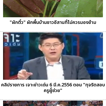
"ผักติ้ว" ผักพื้นบ้านชาวอีสานที่ไม่ควรมองข้าม
คลิปรายการ เจาะข่าวเด่น 6 มี.ค.2556 ตอน "ทุจริตสอบ
ครูผู้่ช่วย"