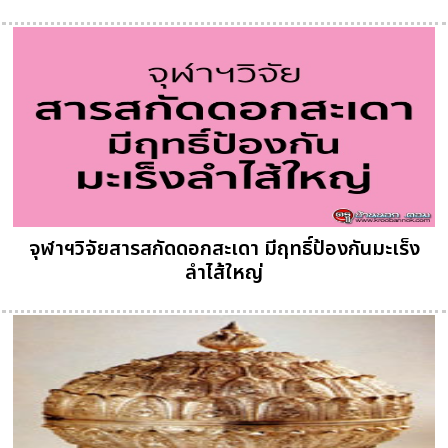
จุฬาฯวิจัยสารสกัดดอกสะเดา มีฤทธิ์ป้องกันมะเร็ง
ลำไส้ใหญ่