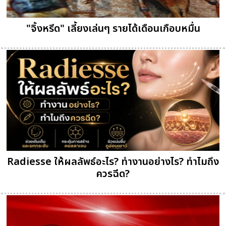
"จิ้งหรีด" เลี้ยงเล่นๆ รายได้เดือนเกือบหมื่น
Radiesse ให้ผลลัพธ์อะไร? ทำงานอย่างไร? ทำไมถึง
ควรฉีด?