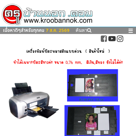
เนื้อหาดีๆสำหรับทุกคน
7 ส.ค. 2569
☰
ค้นหา