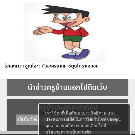
โฮเนะคาวา ซูเนโอะ : ตัวละครจากการ์ตูนโดราเอมอน
นำข่าวครูบ้านนอกไปติดเว็บ
ครูบ้านนอกดอทคอม
เราใช้คุกกี้เพื่อพัฒนาประสิทธิภาพ และ
เว็บไซต์เพื่อครู ข่าวการศึกษา ความรู้ การศึกษาไทย
ประสบการณ์ที่ดีในการใช้เว็บไซต์ของคุณ
คุณสามารถศึกษารายละเอียดได้ที่ :
นโยบายความเป็นส่วนตัว