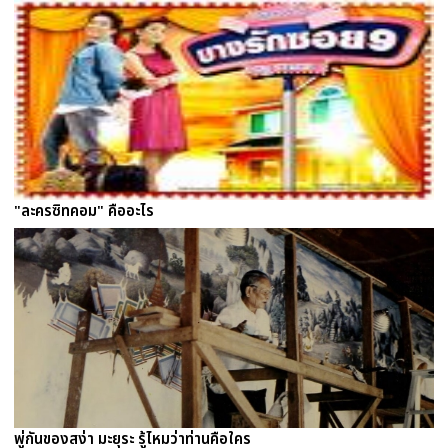
"ละครซิทคอม" คืออะไร
พู่กันของสง่า มะยุระ รู้ไหมว่าท่านคือใคร