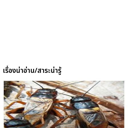
เรื่องน่าอ่าน/สาระน่ารู้