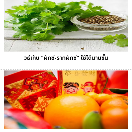
วิธีเก็บ "ผักชี-รากผักชี" ใช้ได้นานขึ้น