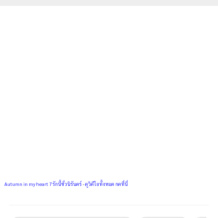
Autumn in my heart 7 รักนี้ชั่วนิรันดร์
-
ดูวิดีโอทั้งหมด กดที่นี่