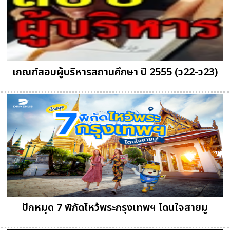
เกณฑ์สอบผู้บริหารสถานศึกษา ปี 2555 (ว22-ว23)
ปักหมุด 7 พิกัดไหว้พระกรุงเทพฯ โดนใจสายมู