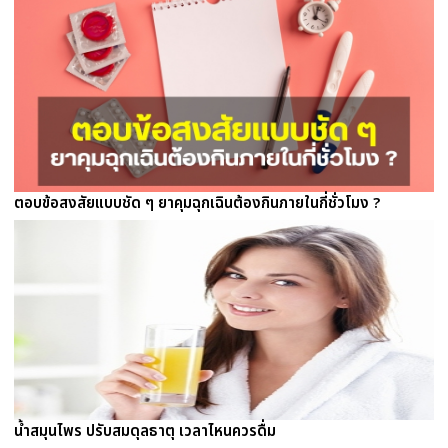
ตอบข้อสงสัยแบบชัด ๆ ยาคุมฉุกเฉินต้องกินภายในกี่ชั่วโมง ?
น้ำสมุนไพร ปรับสมดุลธาตุ เวลาไหนควรดื่ม