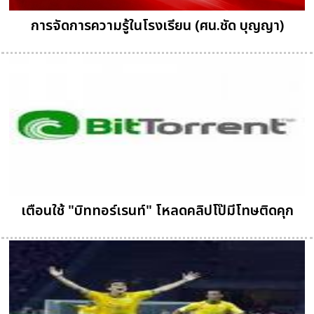
การจัดการความรู้ในโรงเรียน (ศน.ชัด บุญญา)
เตือนใช้ "บิททอร์เรนท์" โหลดคลิปโป๊มีโทษติดคุก