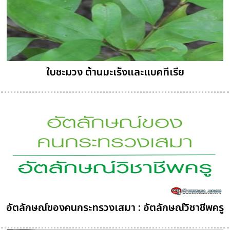
ใบชะมวง ต้านมะเร็งและแบคทีเรีย
อัตลักษณ์ของคนกระทรวงเสมา : อัตลักษณ์วิชาชีพครู