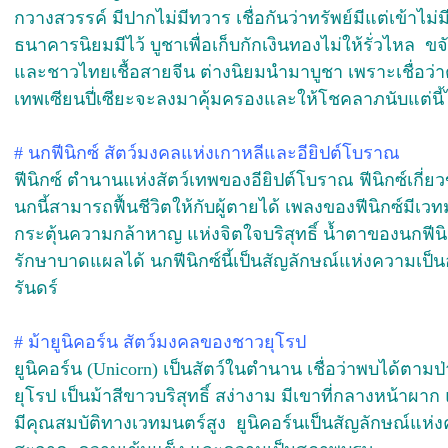
กวางสวรรค์ มีปากไม่มีทวาร เชื่อกันว่าทรัพย์มีแต่เข้าไม่
ธนาคารนิยมมีไว้ บูชาเพื่อเก็บกักเงินทองไม่ให้รั่วไหล ข
และชาวไทยเชื้อสายจีน ต่างนิยมนำมาบูชา เพราะเชื่อว่า
เทพเซียนปี่เซียะจะลงมาคุ้มครองและให้โชคลาภนับแต่นี้ไ
#
นกฟีนิกซ์ สัตว์มงคลแห่งเกาหลีและอียิปต์โบราณ
ฟีนิกซ์ ตำนานแห่งสัตว์เทพของอียิปต์โบราณ ฟีนิกซ์เกี่ย
นกนี้สามารถฟื้นชีวิตให้กับผู้ตายได้ เพลงของฟีนิกซ์มีเ
กระตุ้นความกล้าหาญ แห่งจิตใจบริสุทธิ์ น้ำตาของนกฟีน
รักษาบาดแผลได้ นกฟีนิกซ์นี้เป็นสัญลักษณ์แห่งความเป็นอม
รันดร์
#
ม้ายูนิคอร์น สัตว์มงคลของชาวยุโรป
ยูนิคอร์น (Unicorn) เป็นสัตว์ในตำนาน เชื่อว่าพบได้ตา
ยุโรป เป็นม้าสีขาวบริสุทธิ์ สง่างาม มีเขาที่กลางหน้าผ
มีคุณสมบัติทางเวทมนตร์สูง ยูนิคอร์นเป็นสัญลักษณ์แห่งค