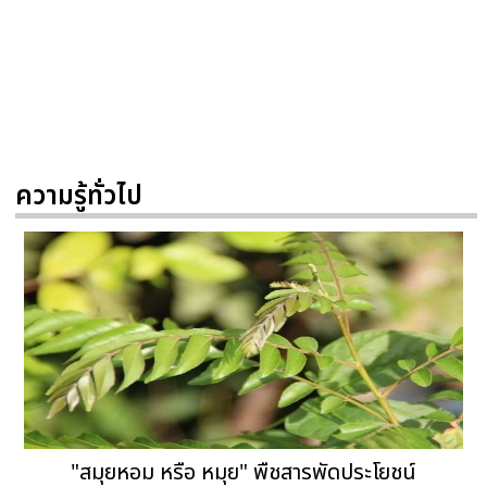
ความรู้ทั่วไป
"สมุยหอม หรือ หมุย" พืชสารพัดประโยชน์