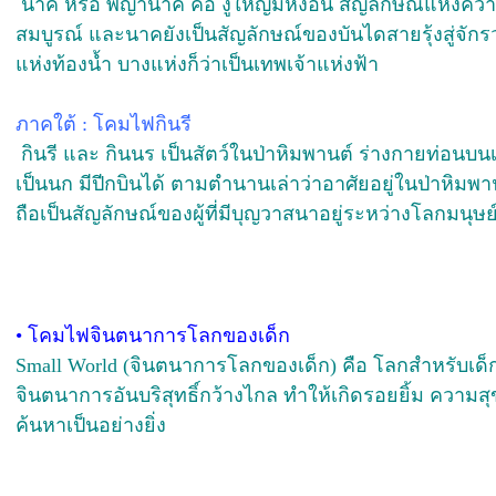
นาค หรือ พญานาค คือ งูใหญ่มีหงอน สัญลักษณ์แห่งควา
สมบูรณ์ และนาคยังเป็นสัญลักษณ์ของบันไดสายรุ้งสู่จัก
แห่งท้องน้ำ บางแห่งก็ว่าเป็นเทพเจ้าแห่งฟ้า
ภาคใต้ : โคมไฟกินรี
กินรี และ กินนร เป็นสัตว์ในป่าหิมพานต์ ร่างกายท่อนบนเ
เป็นนก มีปีกบินได้ ตามตำนานเล่าว่าอาศัยอยู่ในป่าหิมพ
ถือเป็นสัญลักษณ์ของผู้ที่มีบุญวาสนาอยู่ระหว่างโลกมนุ
•
โคมไฟจินตนาการโลกของเด็ก
Small World (จินตนาการโลกของเด็ก) คือ โลกสำหรับเด็กท
จินตนาการอันบริสุทธิ์กว้างไกล ทำให้เกิดรอยยิ้ม ความส
ค้นหาเป็นอย่างยิ่ง