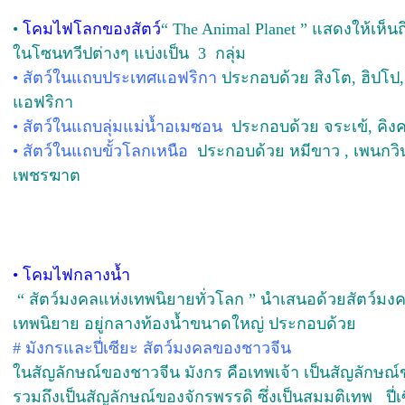
•
โคมไฟโลกของสัตว์
“ The Animal Planet ” แสดงให้เห็นถึ
ในโซนทวีปต่างๆ แบ่งเป็น 3 กลุ่ม
• สัตว์ในแถบประเทศแอฟริกา
ประกอบด้วย สิงโต, ฮิปโป, 
แอฟริกา
• สัตว์ในแถบลุ่มแม่น้ำอเมซอน
ประกอบด้วย จระเข้, คิง
• สัตว์ในแถบขั้วโลกเหนือ
ประกอบด้วย หมีขาว , เพนกวิน
เพชรฆาต
•
โคมไฟกลางน้ำ
“
สัตว์มงคลแห่งเทพนิยายทั่วโลก
” นำเสนอด้วยสัตว์มง
เทพนิยาย อยู่กลางท้องน้ำขนาดใหญ่ ประกอบด้วย
#
มังกรและปี่เซียะ สัตว์มงคลของชาวจีน
ในสัญลักษณ์ของชาวจีน มังกร คือเทพเจ้า เป็นสัญลักษ
รวมถึงเป็นสัญลักษณ์ของจักรพรรดิ ซึ่งเป็นสมมติเทพ ปี่เ