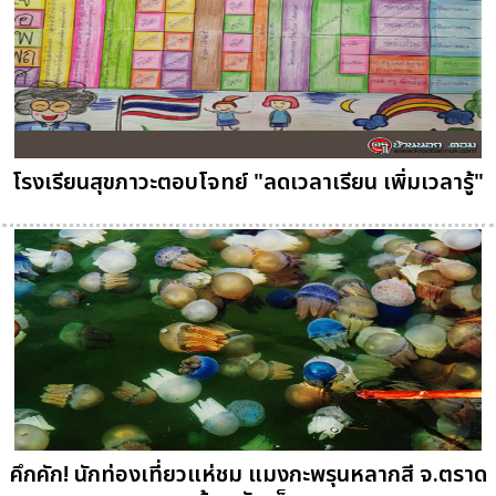
โรงเรียนสุขภาวะตอบโจทย์ "ลดเวลาเรียน เพิ่มเวลารู้"
คึกคัก! นักท่องเที่ยวแห่ชม แมงกะพรุนหลากสี จ.ตราด