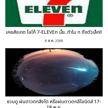
เคยสังเกต โลโก้ 7-ELEVEn มั้ย..ทำไม n ถึงตัวเล็ก!!
8 ส.ค. 2569
ชวนดู ฝนดาวตกสิงโต หรือฝนดาวตกลีโอนิดส์ 17-
18 พ.ย.