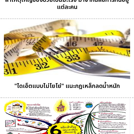
แต่ละคน
"ไดเอ็ตแบบไม่โยโย่" แนะกฎเหล็กลดน้ำหนัก