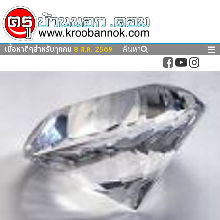
เนื้อหาดีๆสำหรับทุกคน
8 ส.ค. 2569
☰
ค้นหา