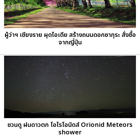
ผู้ว่าฯ เชียงราย ผุดไอเดีย สร้างถนนดอกซากุระ สั่งซื้อ
จากญี่ปุ่น
ชวนดู ฝนดาวตก โอไรโอนิดส์ Orionid Meteors
shower