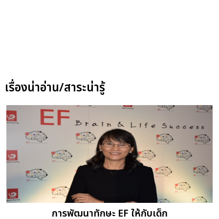
เรื่องน่าอ่าน/สาระน่ารู้
การพัฒนาทักษะ EF ให้กับเด็ก