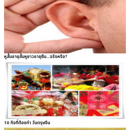
หูสั้นอายุสั้นหูยาวอายุยืน...จริงหรือ?
10 กิจที่ต้องทำ วันตรุษจีน