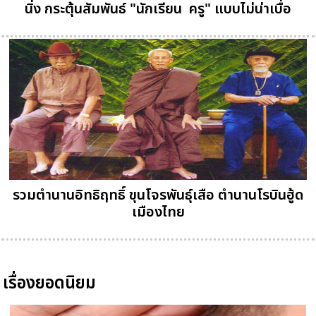
นิ่ง กระตุ้นสัมพันธ์ "นักเรียน  ครู" แบบไม่น่าเบื่อ
รวมตำนานอิทธิฤทธิ์ ขุนโจรพันธุ์เสือ ตำนานโรบินฮู้ด
เมืองไทย
เรื่องยอดนิยม