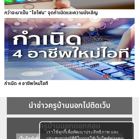
กว่าจะมาเป็น "ไอโฟน" จุดกำเนิดและความบังเอิญ
กำเนิด 4 อาชีพใหม่ไอที
นำข่าวครูบ้านนอกไปติดเว็บ
ครูบ้านนอกดอทคอม
เราใช้คุกกี้เพื่อพัฒนาประสิทธิภาพ และ
เว็บไซต์เพื่อครู ข่าวการศึกษา ความรู้ การศึกษาไทย
ประสบการณ์ที่ดีในการใช้เว็บไซต์ของคุณ