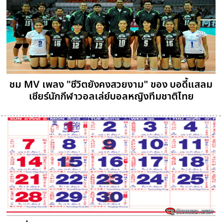
ชม MV เพลง "ชีวิตยังคงสวยงาม" ของ บอดี้แสลม
เชียร์นักกีฬาวอลเล่ย์บอลหญิงทีมชาติไทย