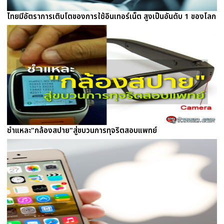
ไทยมีอัตราการเติบโตของการใช้อินเทอร์เน็ต สูงเป็นอันดับ 1 ของโลก
ชำแหละ"กล้องสปาย"สู่ขบวนการทุจริตสอบแพทย์