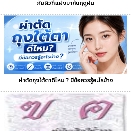
ภัยผิวที่แฝงมากับฤดูฝน
ผ่าตัดถุงใต้ตาดีไหม ? มีข้อควรรู้อะไรบ้าง