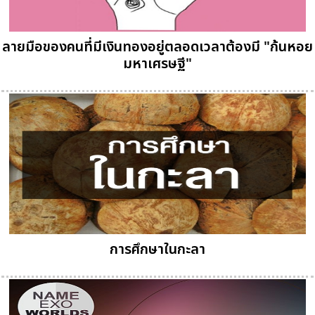
ลายมือของคนที่มีเงินทองอยู่ตลอดเวลาต้องมี "ก้นหอย
มหาเศรษฐี"
การศึกษาในกะลา