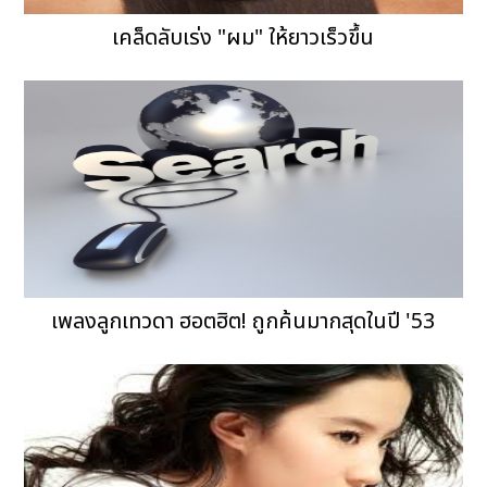
เคล็ดลับเร่ง "ผม" ให้ยาวเร็วขึ้น
เพลงลูกเทวดา ฮอตฮิต! ถูกค้นมากสุดในปี '53