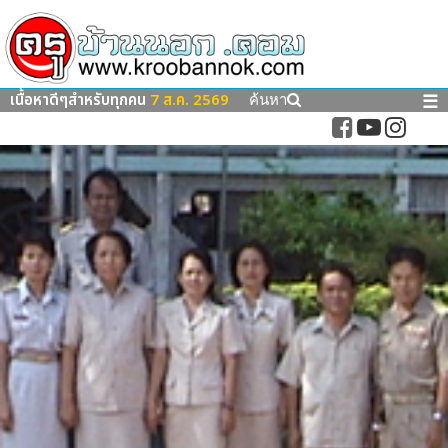
เนื้อหาดีๆสำหรับทุกคน
7 ส.ค. 2569
☰
ค้นหา