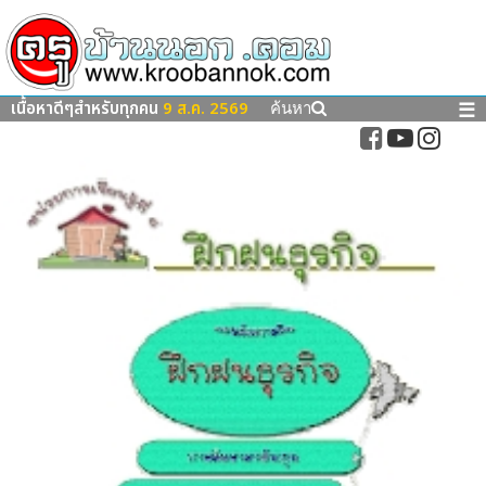
เนื้อหาดีๆสำหรับทุกคน
9 ส.ค. 2569
☰
ค้นหา