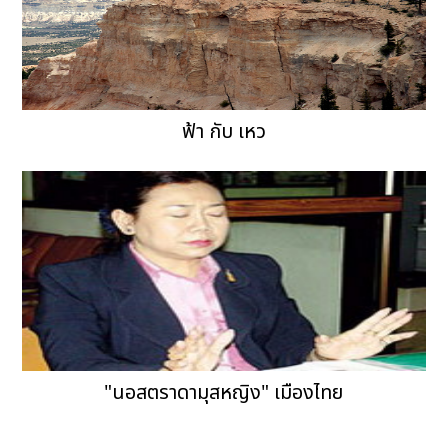
ฟ้า กับ เหว
"นอสตราดามุสหญิง" เมืองไทย