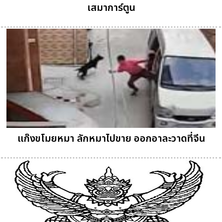
เสมาการ์ตูน
แก๊งขโมยหมา ลักหมาไปขาย ออกอาละวาดที่จีน