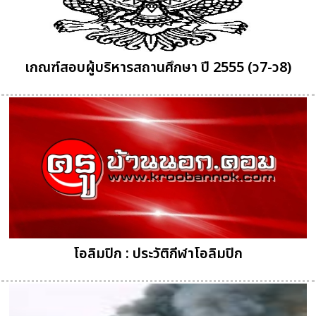
เกณฑ์สอบผู้บริหารสถานศึกษา ปี 2555 (ว7-ว8)
โอลิมปิก : ประวัติกีฬาโอลิมปิก