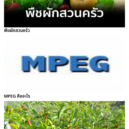
พืชผักสวนครัว
MPEG คืออะไร