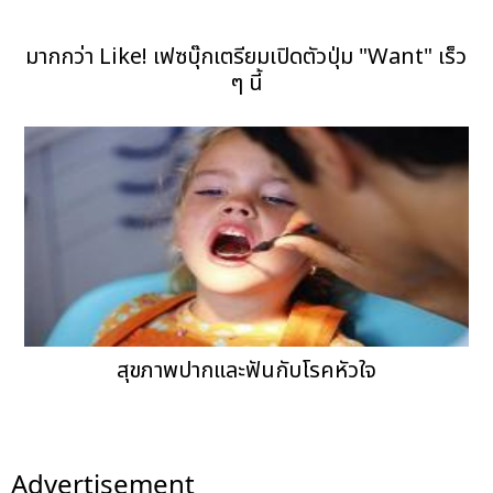
มากกว่า Like! เฟซบุ๊กเตรียมเปิดตัวปุ่ม "Want" เร็ว
ๆ นี้
สุขภาพปากและฟันกับโรคหัวใจ
Advertisement