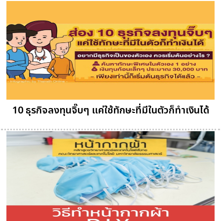
10 ธุรกิจลงทุนจิ๊บๆ แค่ใช้ทักษะที่มีในตัวก็ทำเงินได้