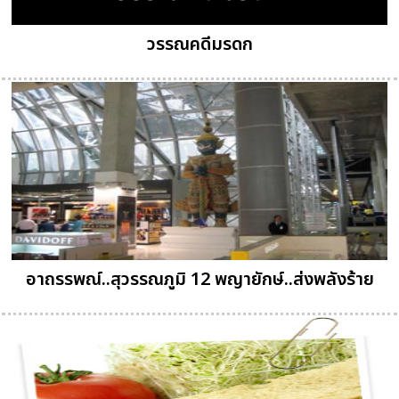
วรรณคดีมรดก
อาถรรพณ์..สุวรรณภูมิ 12 พญายักษ์..ส่งพลังร้าย