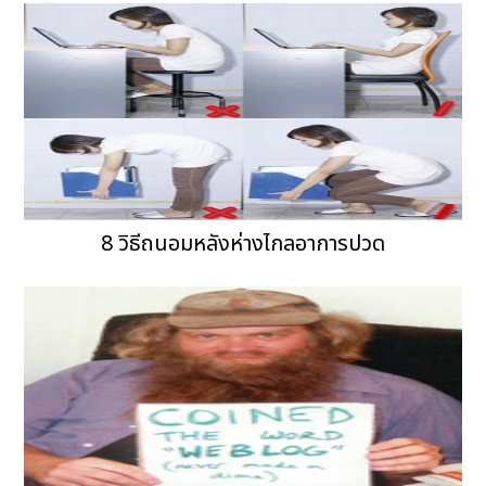
8 วิธีถนอมหลังห่างไกลอาการปวด