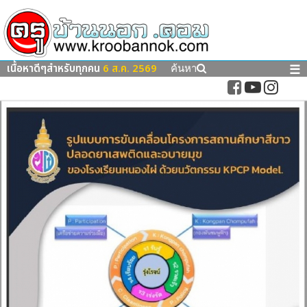
เนื้อหาดีๆสำหรับทุกคน
6 ส.ค. 2569
☰
ค้นหา