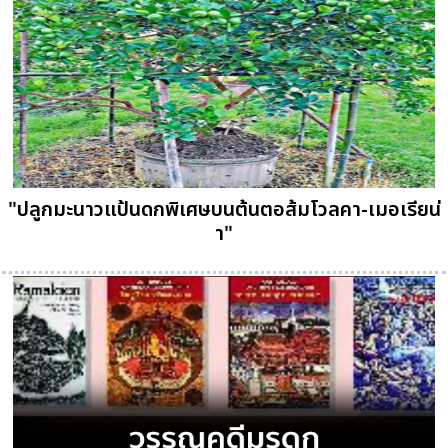
"ปลูกมะนาวแป้นดกพิเศษบนต้นตอส้มโวลคา-เมอเรียน่
า"