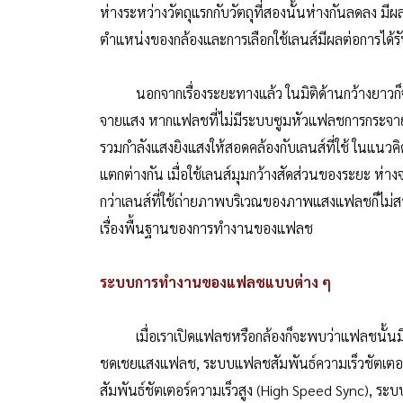
ห่างระหว่างวัตถุแรกกับวัตถุที่สองนั้นห่างกันลดลง มี
ตำแหน่งของกล้องและการเลือกใช้เลนส์มีผลต่อการได
นอกจากเรื่องระยะทางแล้ว ในมิติด้านกว้างยาวก็จะม
จายแสง หากแฟลชที่ไม่มีระบบซูมหัวแฟลชการกระจาย
รวมกำลังแสงยิงแสงให้สอดคล้องกับเลนส์ที่ใช้ ในแนว
แตกต่างกัน เมื่อใช้เลนส์มุมกว้างสัดส่วนของระยะ ห่า
กว่าเลนส์ที่ใช้ถ่ายภาพบริเวณของภาพแสงแฟลชก็ไม่สาม
เรื่องพื้นฐานของการทำงานของแฟลช
ระบบการทำงานของแฟลชแบบต่าง ๆ
เมื่อเราเปิดแฟลชหรือกล้องก็จะพบว่าแฟลชนั้นมีระ
ชดเชยแสงแฟลช, ระบบแฟลชสัมพันธ์ความเร็วชัตเตอ
สัมพันธ์ชัตเตอร์ความเร็วสูง (High Speed Sync), 