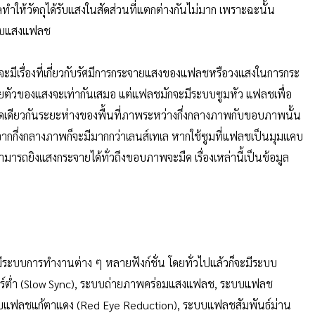
ผลทำให้วัตถุได้รับแสงในสัดส่วนที่แตกต่างกันไม่มาก เพราะฉะนั้น
้รับแสงแฟลช
ีเรื่องที่เกี่ยวกับรัศมีการกระจายแสงของแฟลชหรือวงแสงในการกระ
ตัวของแสงจะเท่ากันเสมอ แต่แฟลชมักจะมีระบบซูมหัว แฟลชเพื่อ
คิดเดียวกันระยะห่างของพื้นที่ภาพระหว่างกึ่งกลางภาพกับขอบภาพนั้น
งจากกึ่งกลางภาพก็จะมีมากกว่าเลนส์เทเล หากใช้ซูมที่แฟลชเป็นมุมแคบ
ารถยิงแสงกระจายได้ทั่วถึงขอบภาพจะมืด เรื่องเหล่านี้เป็นข้อมูล
บบการทำงานต่าง ๆ หลายฟังก์ชั่น โดยทั่วไปแล้วก็จะมีระบบ
ร์ต่ำ (Slow Sync), ระบบถ่ายภาพคร่อมแสงแฟลช, ระบบแฟลช
ระบบแฟลชแก้ตาแดง (Red Eye Reduction), ระบบแฟลชสัมพันธ์ม่าน