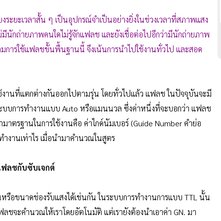
ยะเวลาสั้น ๆ เป็นอุปกรณ์จำเป็นอย่างยิ่งในช่วงเวลาที่สภาพแสง
ม่มีนักถ่ายภาพคนใดไม่รู้จักแฟลช และยังเชื่อต่อไปอีกว่ามีนักถ่ายภาพ
มการใช้แฟลชขั้นพื้นฐานนี้ จึงเน้นการนำไปใช้งานทั่วไป และสอด
งานที่แตกต่างกันออกไปตามรุ่น โดยทั่วไปแล้ว แฟลช ในปัจจุบันจะมี
ะบบการทำงานแบบ Auto หรือแมนนวล ซึ่งค่าหนึ่งที่จะบอกว่า แฟลช
ค่ามาตรฐานในการใช้งานคือ ค่าไกด์นัมเบอร์ (Guide Number คำย่อ
รทำงานเท่าไร เมื่อนำมาคำนวณในสูตร
แฟลชกับซับเจกต์
ขนาดช่องรับแสงได้เช่นกัน ในระบบการทำงานการแบบ TTL นั้น
แฟลชจะคำนวณให้เราโดยอัตโนมัติ แต่เรายังต้องนำเอาค่า GN. มา