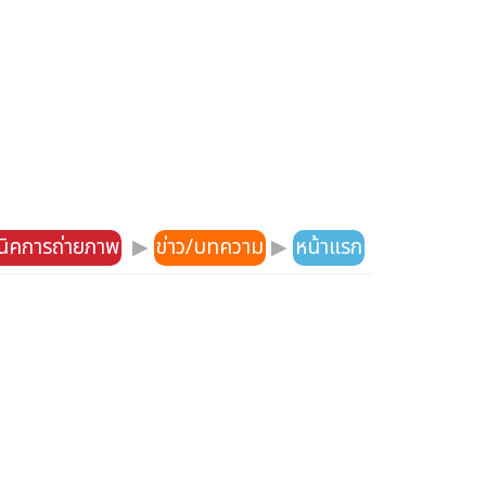
คนิคการถ่ายภาพ
▶
ข่าว/บทความ
▶
หน้าแรก