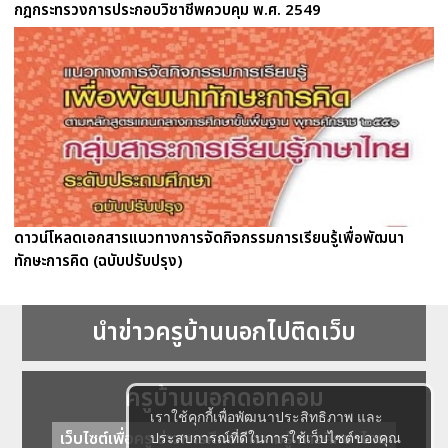
กฎกระทรวงการประกอบวิชาชีพควบคุม พ.ศ. 2549
ดาวน์โหลดเอกสารแนวทางการจัดกิจกรรมการเรียนรู้เพื่อพัฒนา
ทักษะการคิด (ฉบับปรับปรุง)
นำข่าวครูบ้านนอกไปติดเว็บ
ครูบ้านนอกดอทคอม
เราใช้คุกกี้เพื่อพัฒนาประสิทธิภาพ และ
เว็บไซต์เพื่อครู ข่าวการศึกษา ความรู้ การศึกษาไทย
ประสบการณ์ที่ดีในการใช้เว็บไซต์ของคุณ