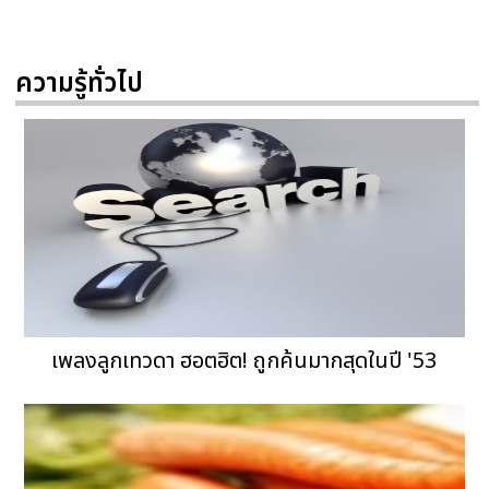
ความรู้ทั่วไป
เพลงลูกเทวดา ฮอตฮิต! ถูกค้นมากสุดในปี '53