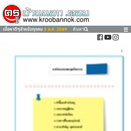
เนื้อหาดีๆสำหรับทุกคน
9 ส.ค. 2569
☰
ค้นหา