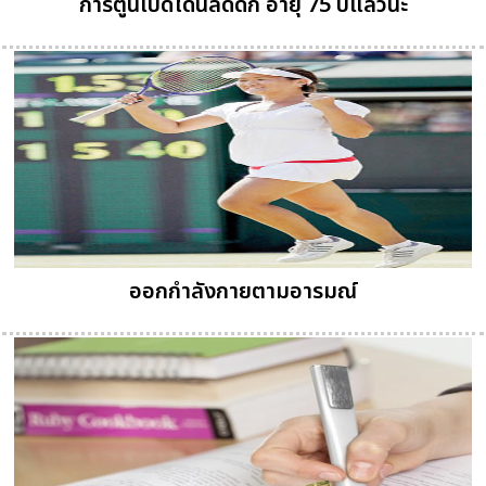
การ์ตูนเป็ดโดนัลด์ดั๊ก อายุ 75 ปีแล้วนะ
ออกกำลังกายตามอารมณ์