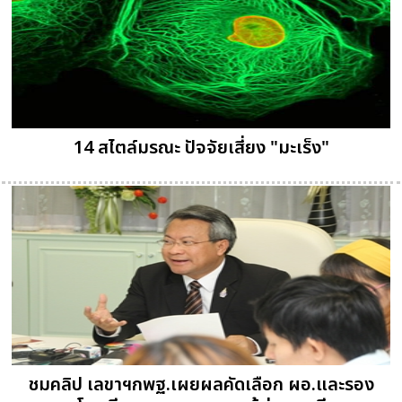
14 สไตล์มรณะ ปัจจัยเสี่ยง "มะเร็ง‏"
ชมคลิป เลขาฯกพฐ.เผยผลคัดเลือก ผอ.และรอง