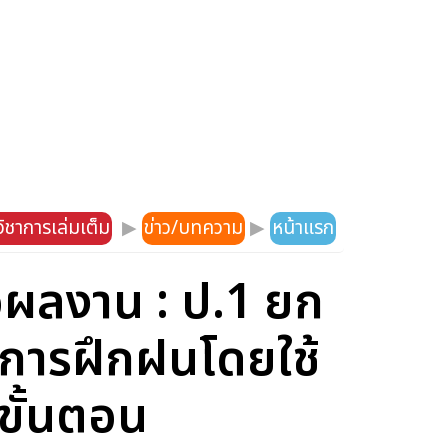
ิชาการเล่มเต็ม
▶
ข่าว/บทความ
▶
หน้าแรก
ื่อผลงาน : ป.1 ยก
มการฝึกฝนโดยใช้
ขั้นตอน