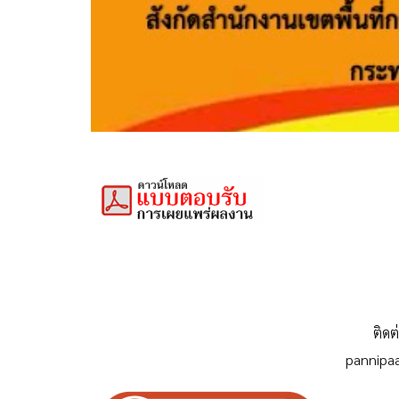
ติดต
pannip