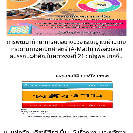
การพัฒนาทักษะการคิดอย่างมีวิจารณญาณผ่านเกม
กระดานทางคณิตศาสตร์ (A-Math) เพื่อส่งเสริม
สมรรถนะสำคัญในศตวรรษที่ 21 : ณัฐพล มากจีน
แบบฝึกทักษะวิชาฟิสิกส์ ชั้น ม.5 เรื่อง งานและพลังงาน