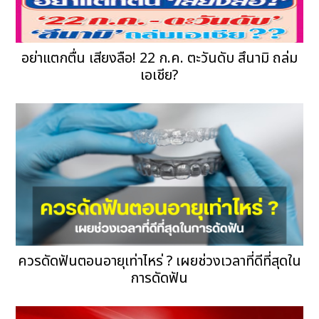
อย่าแตกตื่น เสียงลือ! 22 ก.ค. ตะวันดับ สึนามิ ถล่ม
เอเชีย?
ควรดัดฟันตอนอายุเท่าไหร่ ? เผยช่วงเวลาที่ดีที่สุดใน
การดัดฟัน