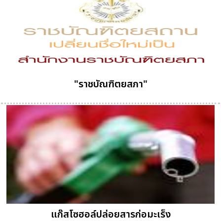
"ราชบัณฑิตยสภา"
แก๊สโซฮอล์ปล่อยสารก่อมะเร็ง