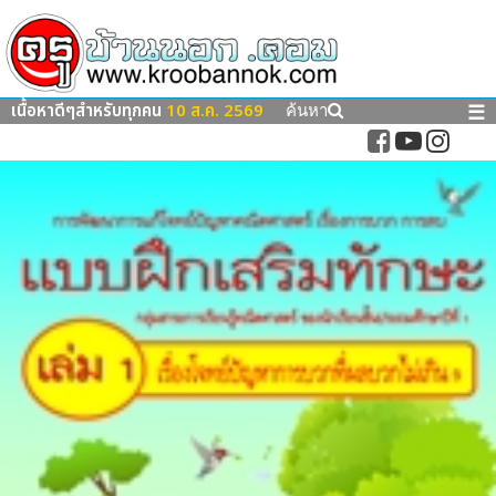
เนื้อหาดีๆสำหรับทุกคน
10 ส.ค. 2569
☰
ค้นหา