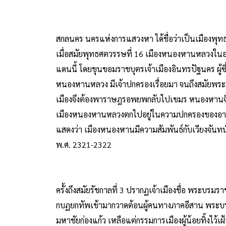
สกลนคร นครแห่งการแสวงหา ได้ชื่อว่าเป็นเมืองพุท
เมื่อสมัยพุทธศตวรรษที่ 16 เมืองหนองหานหลวงในอดี
แดนนี้ โดยขุนขอมราชบุตรเจ้าเมืองอินทรปัฐนคร ผู้
หนองหานหลวง มีเจ้าปกครองเรื่อยมา จนถึงสมัยพระย
เมืองจึงต้องพาราษฎรอพยพกลับไปเขมร หนองหานจึงกล
เมืองหนองหานหลวงตกไปอยู่ในความปกครองของอาณาจัก
แสดงว่า เมืองหนองหานมีความสัมพันธ์กับเวียงจันทน
พ.ศ. 2321-2322
ครั้งถึงสมัยรัชกาลที่ 3 ปรากฏเจ้าเมืองชื่อ พระบรมราช
กบฏยกทัพเข้ามากวาดต้อนผู้คนทางภาคอีสาน พระบรมราช
มหาชัยก่องแก้ว เหลือแต่กรรมการเมืองผู้น้อยทิ้งไว้