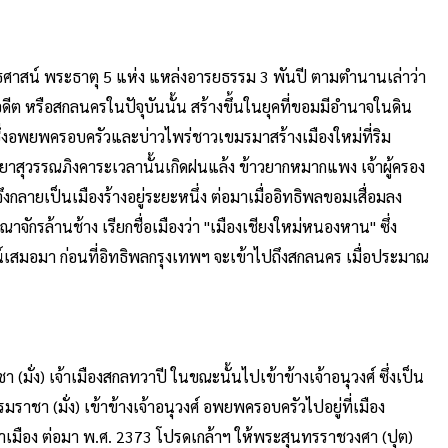
ธศาสน์ พระธาตุ 5 แห่ง แหล่งอารยธรรม 3 พันปี ตามตำนานเล่าว่า
ต หรือสกลนครในปัจุบันนั้น สร้างขึ้นในยุคที่ขอมมีอำนาจในดิน
ซึ่งอพยพครอบครัวและบ่าวไพร่ชาวเขมรมาสร้างเมืองใหม่ที่ริม
าสุวรรณภิงคาระเวลานั้นเกิดฝนแล้ง ข้าวยากหมากแพง เจ้าผู้ครอง
ายเป็นเมืองร้างอยู่ระยะหนึ่ง ต่อมาเมื่ออิทธิพลขอมเสื่อมลง
รล้านช้าง เรียกชื่อเมืองว่า "เมืองเชียงใหม่หนองหาน" ซึ่ง
์เสมอมา ก่อนที่อิทธิพลกรุงเทพฯ จะเข้าไปถึงสกลนคร เมื่อประมาณ
า (มั่ง) เจ้าเมืองสกลทวาปี ในขณะนั้นไปเข้าข้างเจ้าอนุวงศ์ ซึ่งเป็น
า (มั่ง) เข้าข้างเจ้าอนุวงศ์ อพยพครอบครัวไปอยู่ที่เมือง
เฝ้าเมือง ต่อมา พ.ศ. 2373 โปรดเกล้าฯ ให้พระสุนทรราชวงศา (ปุต)