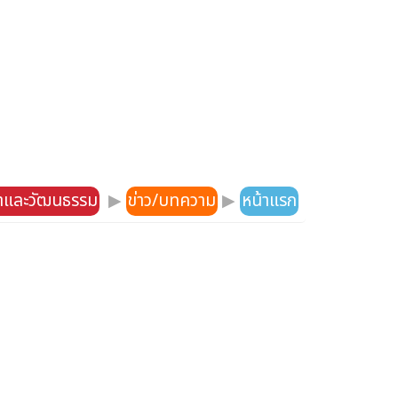
าและวัฒนธรรม
▶
ข่าว/บทความ
▶
หน้าแรก