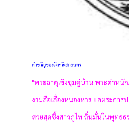
คำขวัญของจังหวัดสกลนคร
''พระธาตุเชิงชุมคู่บ้าน พระตำหนัก
งามลือเลื่องหนองหาร แลตระการป
สวยสุดซึ้งสาวภูไท ถิ่นมั่นในพุทธธร