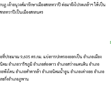
กบฏ เจ้าอนุวงศ์มารักษาเมืองสกลทวาปี ต่อมาจึงโปรดเกล้าฯ ให้เป็น
งสกลทวาปีเป็นเมืองสกลนคร
ื้อที่ประมาณ 9,605 ตร.กม. แบ่งการปกครองออกเป็น อำเภอเมือง
ิคม อำเภอวาริชภูมิ อำเภอส่องดาว อำเภอสว่างแดนดิน อำเภอ
อพังโคน อำเภอคำตากล้า อำเภอนิคมน้ำอูน อำเภอเต่างอย อำเภอ
ละกิ่งอำเภอภูพาน