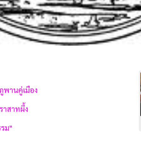
ภูพานคู่เมือง
ราสาทผึ้ง
รม''