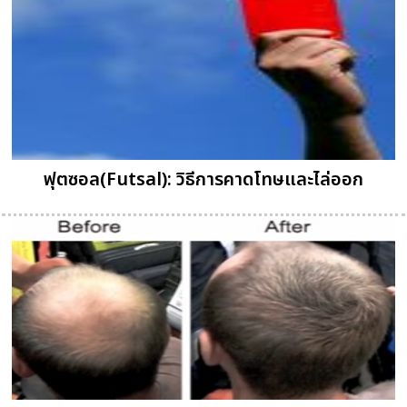
ฟุตซอล(Futsal): วิธีการคาดโทษและไล่ออก