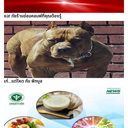
แฉ! ภัยร้านซ่อมคอมพ์ที่คุณต้องรู้
เท่...แต่โหด กับ พิทบูล