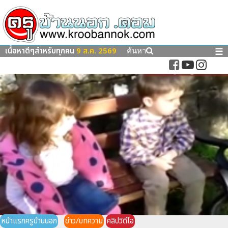
เนื้อหาดีๆสำหรับทุกคน
9 ส.ค. 2569
☰
ค้นหา
หน้าแรกครูบ้านนอก
ข่าว/บทความ
คลิปวิดีโอ