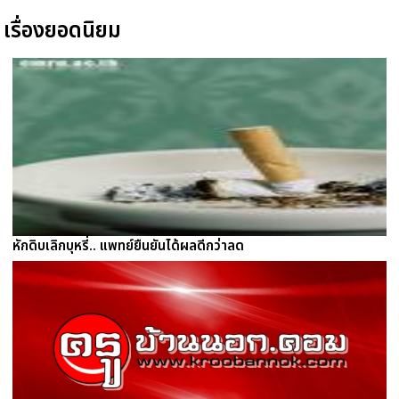
เรื่องยอดนิยม
หักดิบเลิกบุหรี่.. แพทย์ยืนยันได้ผลดีกว่าลด