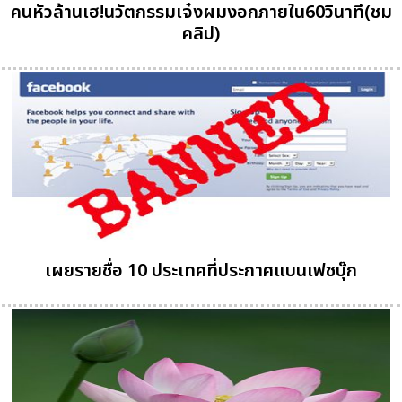
คนหัวล้านเฮ!นวัตกรรมเจ๋งผมงอกภายใน60วินาที(ชม
คลิป)
เผยรายชื่อ 10 ประเทศที่ประกาศแบนเฟซบุ๊ก