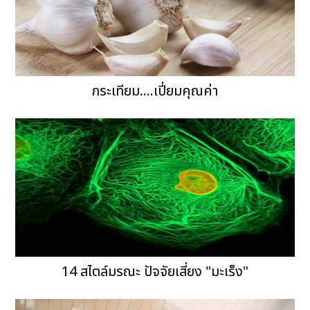
กระเทียม....เปี่ยมคุณค่า
14 สไตล์มรณะ ปัจจัยเสี่ยง "มะเร็ง‏"