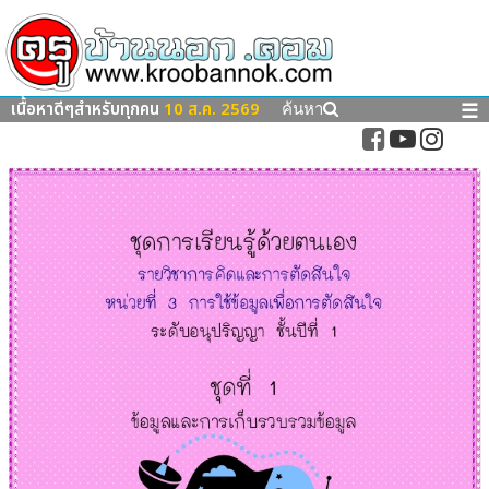
เนื้อหาดีๆสำหรับทุกคน
10 ส.ค. 2569
☰
ค้นหา