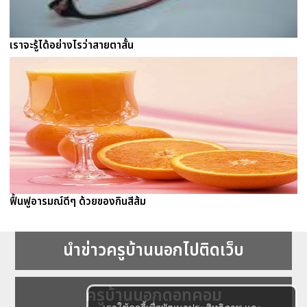
เราจะรู้ได้อย่างไรว่าสายตาสั้น
ฟื้นฟูอารมณ์ดีๆ ด้วยของกินสีส้ม
นำข่าวครูบ้านนอกไปติดเว็บ
ครูบ้านนอกดอทคอม