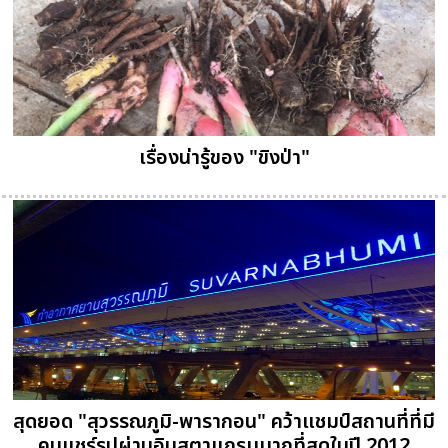
เรื่องน่ารู้ของ "ขิงป่า"
สุดยอด "สุวรรณภูมิ-พารากอน" คว้าแชมป์สถานที่ที่มี
คนแชร์รูปผ่านอินสตาแกรมมากที่สุดในปี 2012