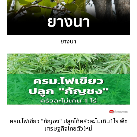
ยางนา
ครม.ไฟเขียว "กัญชง" ปลูกได้ครัวละไม่เกิน1ไร่ พืช
เศรษฐกิจไทยตัวใหม่