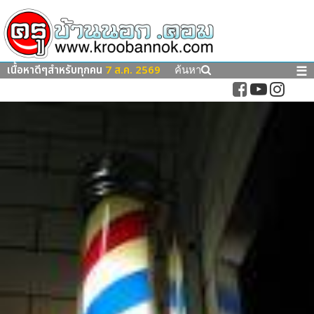
เนื้อหาดีๆสำหรับทุกคน
7 ส.ค. 2569
☰
ค้นหา