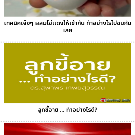
เทคนิคเจ๋งๆ ผสมไข่เเดงให้เข้ากัน ทำอย่างไรไปชมกัน
เลย
ลูกขี้อาย ... ทำอย่างไรดี?