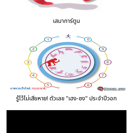
เสมาการ์ตูน
รู้ไว้ไม่เสียหาย! ตัวเลข "เฮง-ชง" ประจำปีวอก