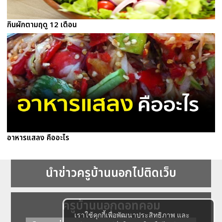
กินผักตามฤดู 12 เดือน
อาหารแสลง คืออะไร
นำข่าวครูบ้านนอกไปติดเว็บ
ครูบ้านนอกดอทคอม
เราใช้คุกกี้เพื่อพัฒนาประสิทธิภาพ และ