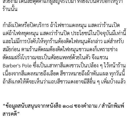
สวยงาม เด่นสะดุดตาแก่ผู้สัญจรไปมา ทั้งยังเป็นตัวบอกให้รู้ว่า
ร้านนั้น
กำลังเปิดหรือปิดบริการ ถ้าไฟขาวแดงหมุน แสดงว่าร้านเปิด
แต่ถ้าไฟหยุดหมุน แสดงว่าร้านปิด ประโยชน์ในปัจจุบันมีเท่านี้
และไม่มีการบังคับให้ทุกร้านต้องติดไฟหมุนดังกล่าว แต่สำหรับ
สมัยก่อน ตามร้านตัดผมต้องติดไฟหมุนขาวแดงก็เพราะช่าง
ตัดผมฝรั่งโบราณจะเป็นศัลยแพทย์ด้วยในตัว จึงแขวน
Barber's Pole ซึ่งเป็นเสาทาสีแดงขาวเป็นปล้อง ๆ ไว้หน้าร้าน
เนื่องจากสีแดงหมายถึงเลือด สีขาวหมายถึงผ้าพันแผล ทุกวันนี้
ถ้าสังเกตให้ดีจะเห็นว่าแถบสีขาวแดงอาจมีสีอื่น ๆ เพิ่มบ้างแล้ว
“ข้อมูลสนับสนุนจากหนังสือ ๑๐๘ ซองคำถาม / สำนักพิมพ์
สารคดี”