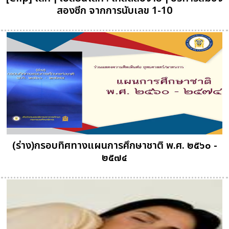
สองซีก จากการนับเลข 1-10
(ร่าง)กรอบทิศทางแผนการศึกษาชาติ พ.ศ. ๒๕๖๐ -
๒๕๗๔