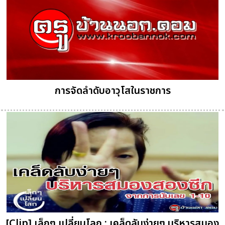
การจัดลำดับอาวุโสในราชการ
[Clip] เล็กๆ เปลี่ยนโลก : เคล็ดลับง่ายๆ บริหารสมอง